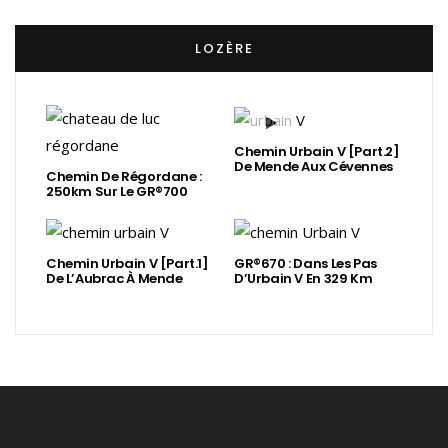
LOZÈRE
Chemin Urbain V [Part.2]
De Mende Aux Cévennes
Chemin De Régordane :
250km Sur Le GR®700
Chemin Urbain V [Part.1]
GR®670 : Dans Les Pas
De L’Aubrac À Mende
D’Urbain V En 329 Km