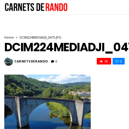
Home
DCIM224MEDIADJI_0475.JPG
DCIM224MEDIADJI_04
CARNETSDERANDO
0
69
0