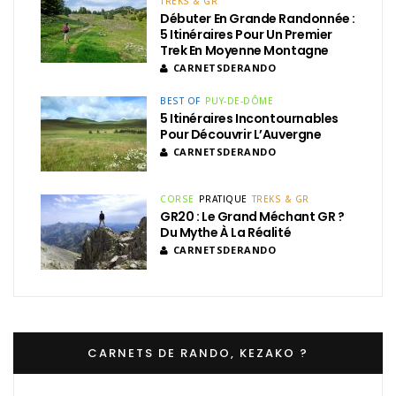
TREKS & GR
Débuter En Grande Randonnée :
5 Itinéraires Pour Un Premier
Trek En Moyenne Montagne
CARNETSDERANDO
BEST OF
PUY-DE-DÔME
5 Itinéraires Incontournables
Pour Découvrir L’Auvergne
CARNETSDERANDO
CORSE
PRATIQUE
TREKS & GR
GR20 : Le Grand Méchant GR ?
Du Mythe À La Réalité
CARNETSDERANDO
CARNETS DE RANDO, KEZAKO ?