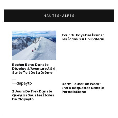
HAUTES-ALPES
Tour Du Pays Des Écrins :
Les Écrins Sur Un Plateau
Rocher Rond Dans Le
Dévoluy : L’Aventure À Ski
Sur Le Toit De La Drôme
Dormillouse : Un Week-
End À Raquettes Dans Le
2 Jours De Trek Dans Le
Paradis Blanc
Queyras Sous Les Étoiles
De Clapeyto