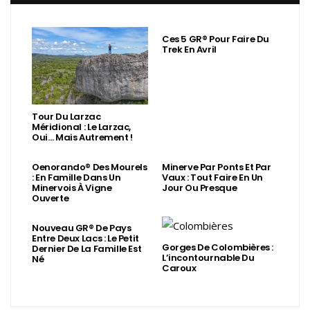
Ces 5 GR® Pour Faire Du
Trek En Avril
Tour Du Larzac
Méridional : Le Larzac,
Oui… Mais Autrement !
Oenorando® Des Mourels
Minerve Par Ponts Et Par
: En Famille Dans Un
Vaux : Tout Faire En Un
Minervois À Vigne
Jour Ou Presque
Ouverte
Nouveau GR® De Pays
Entre Deux Lacs : Le Petit
Gorges De Colombières :
Dernier De La Famille Est
L’incontournable Du
Né
Caroux