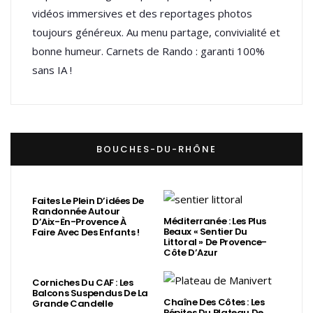
vidéos immersives et des reportages photos
toujours généreux. Au menu partage, convivialité et
bonne humeur. Carnets de Rando : garanti 100%
sans IA !
BOUCHES-DU-RHÔNE
Faites Le Plein D’idées De
Randonnée Autour
Méditerranée : Les Plus
D’Aix-En-Provence À
Beaux « Sentier Du
Faire Avec Des Enfants !
Littoral » De Provence-
Côte D’Azur
Corniches Du CAF : Les
Balcons Suspendus De La
Chaîne Des Côtes : Les
Grande Candelle
Pépites Du Plateau De