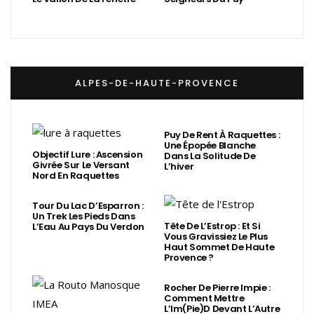
ALPES-DE-HAUTE-PROVENCE
Puy De Rent À Raquettes :
Une Épopée Blanche
Objectif Lure : Ascension
Dans La Solitude De
Givrée Sur Le Versant
L’hiver
Nord En Raquettes
Tour Du Lac D’Esparron :
Un Trek Les Pieds Dans
Tête De L’Estrop : Et Si
L’Eau Au Pays Du Verdon
Vous Gravissiez Le Plus
Haut Sommet De Haute
Provence ?
Rocher De Pierre Impie :
Comment Mettre
L’Im(Pie)d Devant L’Autre