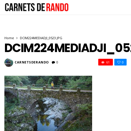
Home
DCIM224MEDIADJI_0523.JPG
DCIM224MEDIADJI_05
CARNETSDERANDO
0
61
0