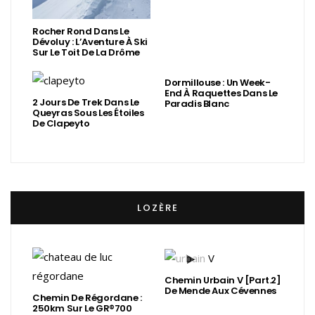
Rocher Rond Dans Le
Dévoluy : L’Aventure À Ski
Sur Le Toit De La Drôme
Dormillouse : Un Week-
End À Raquettes Dans Le
2 Jours De Trek Dans Le
Paradis Blanc
Queyras Sous Les Étoiles
De Clapeyto
LOZÈRE
Chemin Urbain V [Part.2]
De Mende Aux Cévennes
Chemin De Régordane :
250km Sur Le GR®700