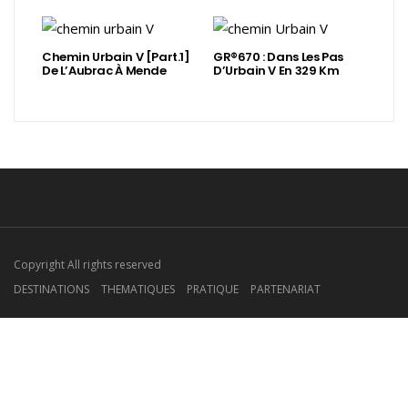
Chemin Urbain V [Part.1]
GR®670 : Dans Les Pas
De L’Aubrac À Mende
D’Urbain V En 329 Km
Copyright All rights reserved
DESTINATIONS
THEMATIQUES
PRATIQUE
PARTENARIAT