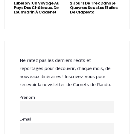
Luberon : Un Voyage Au
2 Jours De Trek Dans Le
Pays Des Châteaux, De
Queyras Sous Les Étoiles
Lourmarin À Cadenet
De Clapeyto
Ne ratez pas les derniers récits et
reportages pour découvrir, chaque mois, de
nouveaux itinéraires ! Inscrivez-vous pour
recevoir la newsletter de Carnets de Rando.
Prénom
E-mail