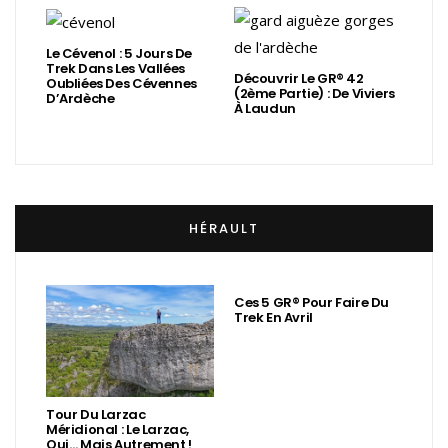
Le Cévenol : 5 Jours De
Trek Dans Les Vallées
Découvrir Le GR® 42
Oubliées Des Cévennes
(2ème Partie) : De Viviers
D’Ardèche
À Laudun
HÉRAULT
Ces 5 GR® Pour Faire Du
Trek En Avril
Tour Du Larzac
Méridional : Le Larzac,
Oui… Mais Autrement !