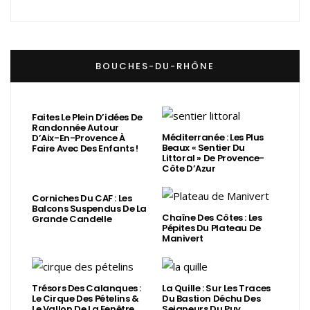
BOUCHES-DU-RHÔNE
Faites Le Plein D’idées De
Randonnée Autour
Méditerranée : Les Plus
D’Aix-En-Provence À
Beaux « Sentier Du
Faire Avec Des Enfants !
Littoral » De Provence-
Côte D’Azur
Corniches Du CAF : Les
Balcons Suspendus De La
Chaîne Des Côtes : Les
Grande Candelle
Pépites Du Plateau De
Manivert
Trésors Des Calanques :
La Quille : Sur Les Traces
Le Cirque Des Pételins &
Du Bastion Déchu Des
Le Vallon De La Fenêtre
Seigneurs Du Puy