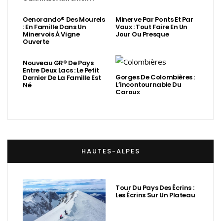
Oenorando® Des Mourels
Minerve Par Ponts Et Par
: En Famille Dans Un
Vaux : Tout Faire En Un
Minervois À Vigne
Jour Ou Presque
Ouverte
Nouveau GR® De Pays
Entre Deux Lacs : Le Petit
Gorges De Colombières :
Dernier De La Famille Est
L’incontournable Du
Né
Caroux
HAUTES-ALPES
Tour Du Pays Des Écrins :
Les Écrins Sur Un Plateau