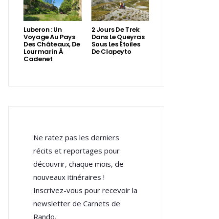
Luberon : Un
2 Jours De Trek
Voyage Au Pays
Dans Le Queyras
Des Châteaux, De
Sous Les Étoiles
Lourmarin À
De Clapeyto
Cadenet
Ne ratez pas les derniers
récits et reportages pour
découvrir, chaque mois, de
nouveaux itinéraires !
Inscrivez-vous pour recevoir la
newsletter de Carnets de
Rando.