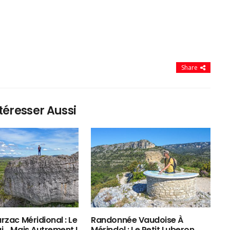
Share
téresser Aussi
rzac Méridional : Le
Randonnée Vaudoise À
ui… Mais Autrement !
Mérindol : Le Petit Luberon