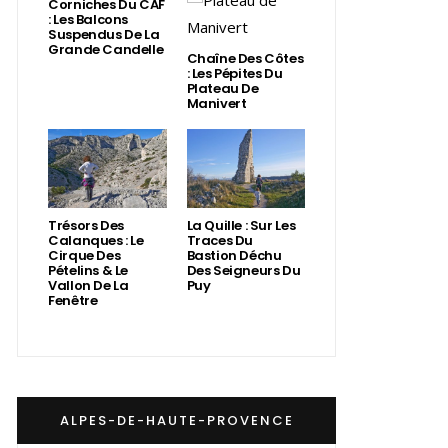
Corniches Du CAF
: Les Balcons
Suspendus De La
Grande Candelle
Chaîne Des Côtes
: Les Pépites Du
Plateau De
Manivert
Trésors Des
La Quille : Sur Les
Calanques : Le
Traces Du
Cirque Des
Bastion Déchu
Pételins & Le
Des Seigneurs Du
Vallon De La
Puy
Fenêtre
ALPES-DE-HAUTE-PROVENCE