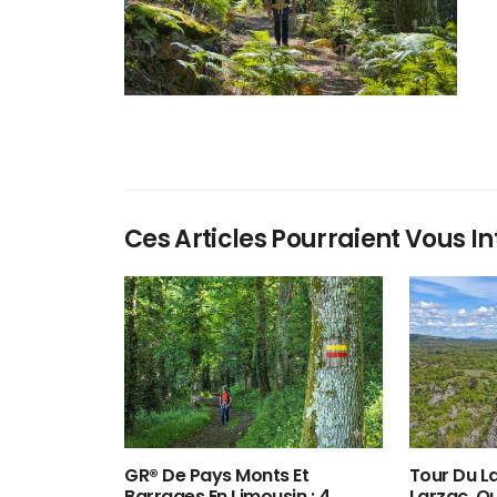
Ces Articles Pourraient Vous In
GR® De Pays Monts Et
Tour Du La
Barrages En Limousin : 4
Larzac, O