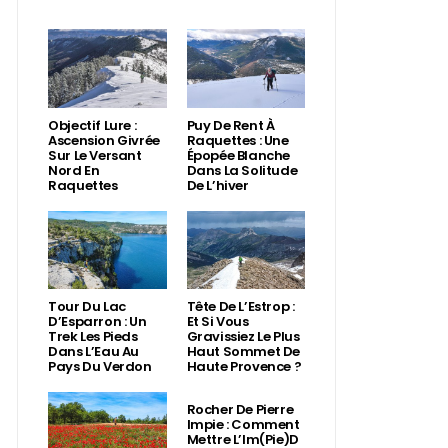
Objectif Lure :
Puy De Rent À
Ascension Givrée
Raquettes : Une
Sur Le Versant
Épopée Blanche
Nord En
Dans La Solitude
Raquettes
De L’hiver
Tour Du Lac
Tête De L’Estrop :
D’Esparron : Un
Et Si Vous
Trek Les Pieds
Gravissiez Le Plus
Dans L’Eau Au
Haut Sommet De
Pays Du Verdon
Haute Provence ?
Rocher De Pierre
Impie : Comment
Mettre L’Im(Pie)d