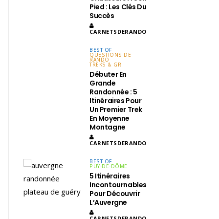
Pied : Les Clés Du
Succès
CARNETSDERANDO
BEST OF
QUESTIONS DE
RANDO
TREKS & GR
Débuter En
Grande
Randonnée : 5
Itinéraires Pour
Un Premier Trek
En Moyenne
Montagne
CARNETSDERANDO
BEST OF
PUY-DE-DÔME
5 Itinéraires
Incontournables
Pour Découvrir
L’Auvergne
CARNETSDERANDO