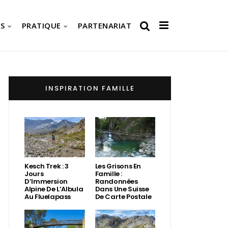
S
PRATIQUE
PARTENARIAT
INSPIRATION FAMILLE
Kesch Trek : 3
Les Grisons En
Jours
Famille :
D’Immersion
Randonnées
Alpine De L’Albula
Dans Une Suisse
Au Fluelapass
De Carte Postale