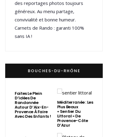
des reportages photos toujours
généreux. Au menu partage,
convivialité et bonne humeur.
Carnets de Rando : garanti 100%
sans IA !
BOUCHES-DU-RHÔNE
Faites Le Plein
D’idées De
Méditerranée : Les
Randonnée
Plus Beaux
Autour D’Aix-En-
« Sentier Du
Provence À Faire
Littoral » De
Avec Des Enfants !
Provence-Côte
D’Azur