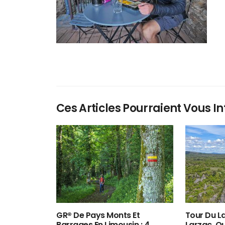
Ces Articles Pourraient Vous In
GR® De Pays Monts Et
Tour Du La
Barrages En Limousin : 4
Larzac, O