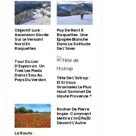
Objectif Lure :
Puy De Rent À
Ascension Givrée
Raquettes : Une
Sur Le Versant
Épopée Blanche
Nord En
Dans La Solitude
Raquettes
De L’hiver
Tour Du Lac
D’Esparron : Un
Trek Les Pieds
Dans L’Eau Au
Tête De L’Estrop :
Pays Du Verdon
Et Si Vous
Gravissiez Le Plus
Haut Sommet De
Haute Provence ?
Rocher De Pierre
Impie : Comment
Mettre L’Im(Pie)d
Devant L’Autre
La Routo :