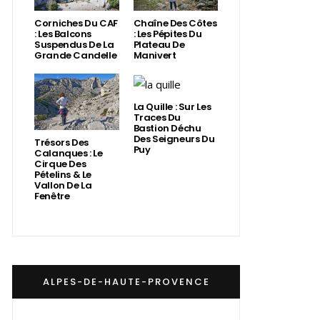
Corniches Du CAF
Chaîne Des Côtes
: Les Balcons
: Les Pépites Du
Suspendus De La
Plateau De
Grande Candelle
Manivert
La Quille : Sur Les
Traces Du
Bastion Déchu
Des Seigneurs Du
Trésors Des
Puy
Calanques : Le
Cirque Des
Pételins & Le
Vallon De La
Fenêtre
ALPES-DE-HAUTE-PROVENCE