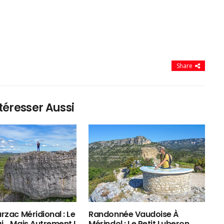
Share
téresser Aussi
rzac Méridional : Le
Randonnée Vaudoise À
ui… Mais Autrement !
Mérindol : Le Petit Luberon