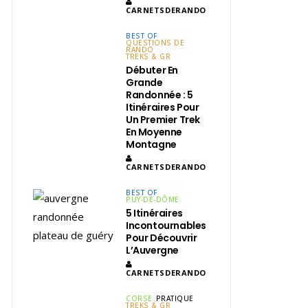
CARNETSDERANDO
BEST OF
QUESTIONS DE
RANDO
TREKS & GR
Débuter En
Grande
Randonnée : 5
Itinéraires Pour
Un Premier Trek
En Moyenne
Montagne
CARNETSDERANDO
BEST OF
PUY-DE-DÔME
5 Itinéraires
Incontournables
Pour Découvrir
L’Auvergne
CARNETSDERANDO
CORSE
PRATIQUE
TREKS & GR