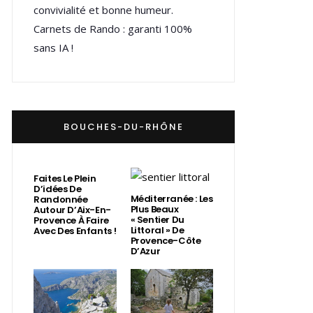
convivialité et bonne humeur.
Carnets de Rando : garanti 100%
sans IA !
BOUCHES-DU-RHÔNE
Faites Le Plein
D’idées De
Méditerranée : Les
Randonnée
Plus Beaux
Autour D’Aix-En-
« Sentier Du
Provence À Faire
Littoral » De
Avec Des Enfants !
Provence-Côte
D’Azur