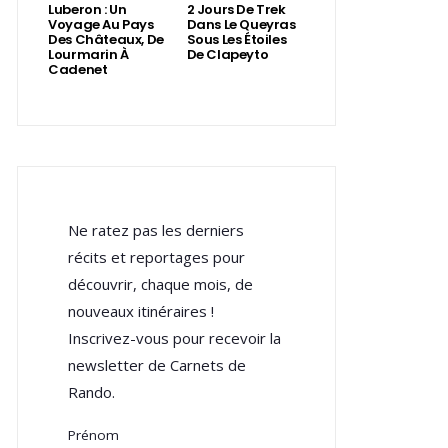
Luberon : Un
2 Jours De Trek
Voyage Au Pays
Dans Le Queyras
Des Châteaux, De
Sous Les Étoiles
Lourmarin À
De Clapeyto
Cadenet
Ne ratez pas les derniers
récits et reportages pour
découvrir, chaque mois, de
nouveaux itinéraires !
Inscrivez-vous pour recevoir la
newsletter de Carnets de
Rando.
Prénom