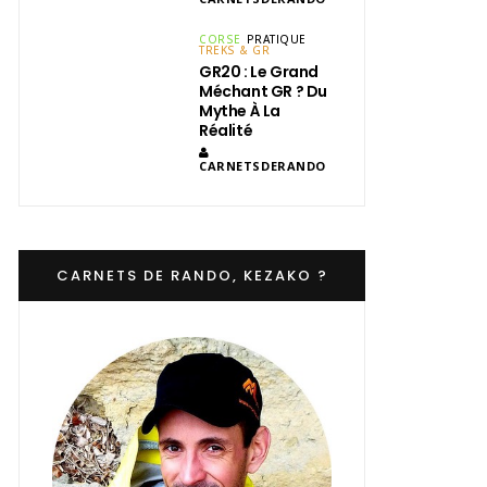
CORSE
PRATIQUE
TREKS & GR
GR20 : Le Grand
Méchant GR ? Du
Mythe À La
Réalité
CARNETSDERANDO
CARNETS DE RANDO, KEZAKO ?