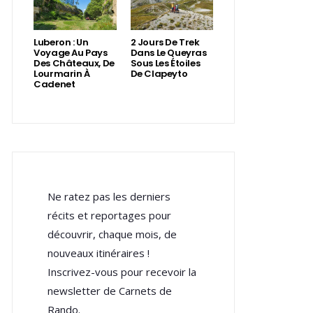
Luberon : Un
2 Jours De Trek
Voyage Au Pays
Dans Le Queyras
Des Châteaux, De
Sous Les Étoiles
Lourmarin À
De Clapeyto
Cadenet
Ne ratez pas les derniers
récits et reportages pour
découvrir, chaque mois, de
nouveaux itinéraires !
Inscrivez-vous pour recevoir la
newsletter de Carnets de
Rando.