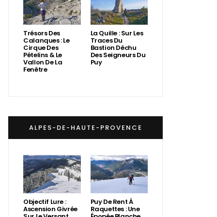
Trésors Des
La Quille : Sur Les
Calanques : Le
Traces Du
Cirque Des
Bastion Déchu
Pételins & Le
Des Seigneurs Du
Vallon De La
Puy
Fenêtre
ALPES-DE-HAUTE-PROVENCE
Objectif Lure :
Puy De Rent À
Ascension Givrée
Raquettes : Une
Sur Le Versant
Épopée Blanche