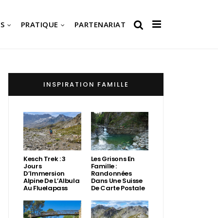
S
PRATIQUE
PARTENARIAT
INSPIRATION FAMILLE
Kesch Trek : 3
Les Grisons En
Jours
Famille :
D’Immersion
Randonnées
Alpine De L’Albula
Dans Une Suisse
Au Fluelapass
De Carte Postale