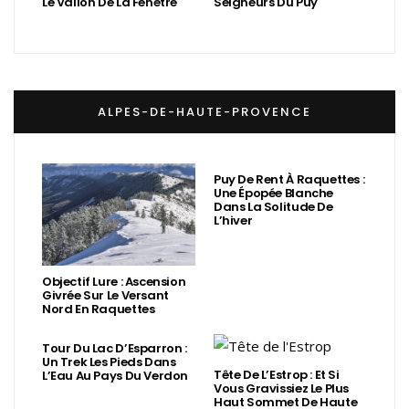
Le Vallon De La Fenêtre
Seigneurs Du Puy
ALPES-DE-HAUTE-PROVENCE
Puy De Rent À Raquettes :
Une Épopée Blanche
Dans La Solitude De
L’hiver
Objectif Lure : Ascension
Givrée Sur Le Versant
Nord En Raquettes
Tour Du Lac D’Esparron :
Un Trek Les Pieds Dans
Tête De L’Estrop : Et Si
L’Eau Au Pays Du Verdon
Vous Gravissiez Le Plus
Haut Sommet De Haute