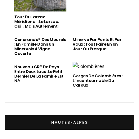
Tour Du Larzac
Méridional : Le Larzac,
Oui… Mais Autrement !
Oenorando® Des Mourels
Minerve Par Ponts Et Par
: En Famille Dans Un
Vaux : Tout Faire En Un
Minervois À Vigne
Jour Ou Presque
Ouverte
Nouveau GR® De Pays
Entre Deux Lacs : Le Petit
Gorges De Colombières :
Dernier De La Famille Est
L’incontournable Du
Né
Caroux
HAUTES-ALPES