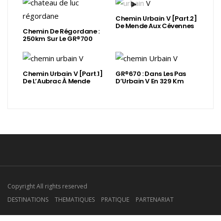
Chemin Urbain V [Part.2]
De Mende Aux Cévennes
Chemin De Régordane :
250km Sur Le GR®700
Chemin Urbain V [Part.1]
GR®670 : Dans Les Pas
De L’Aubrac À Mende
D’Urbain V En 329 Km
Copyright All rights reserved
DESTINATIONS
THEMATIQUES
PRATIQUE
PARTENARIAT