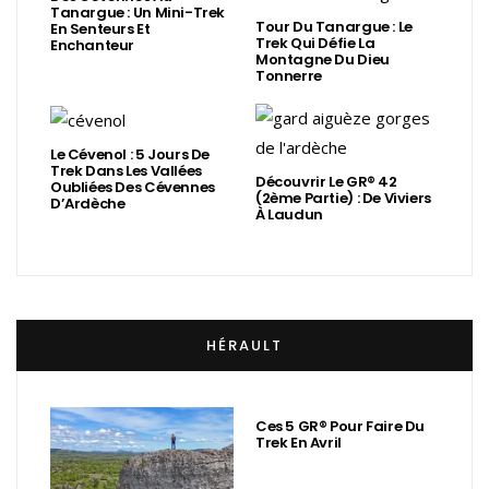
Tanargue : Un Mini-Trek
Tour Du Tanargue : Le
En Senteurs Et
Trek Qui Défie La
Enchanteur
Montagne Du Dieu
Tonnerre
Le Cévenol : 5 Jours De
Trek Dans Les Vallées
Découvrir Le GR® 42
Oubliées Des Cévennes
(2ème Partie) : De Viviers
D’Ardèche
À Laudun
HÉRAULT
Ces 5 GR® Pour Faire Du
Trek En Avril