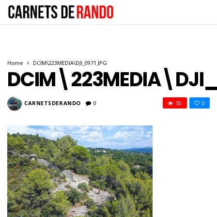
Home
DCIM\223MEDIA\DJI_0971.JPG
DCIM\223MEDIA\DJI_
CARNETSDERANDO
0
50
0