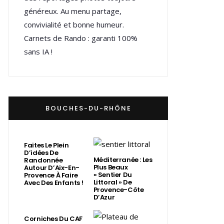
généreux. Au menu partage,
convivialité et bonne humeur.
Carnets de Rando : garanti 100%
sans IA !
BOUCHES-DU-RHÔNE
Faites Le Plein
D’idées De
Méditerranée : Les
Randonnée
Plus Beaux
Autour D’Aix-En-
« Sentier Du
Provence À Faire
Littoral » De
Avec Des Enfants !
Provence-Côte
D’Azur
Corniches Du CAF