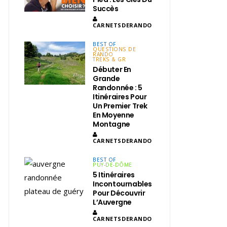
Succès
CARNETSDERANDO
BEST OF
QUESTIONS DE
RANDO
TREKS & GR
Débuter En
Grande
Randonnée : 5
Itinéraires Pour
Un Premier Trek
En Moyenne
Montagne
CARNETSDERANDO
BEST OF
PUY-DE-DÔME
5 Itinéraires
Incontournables
Pour Découvrir
L’Auvergne
CARNETSDERANDO