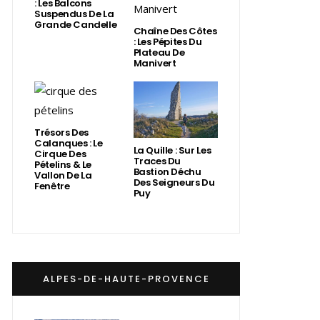
: Les Balcons
Suspendus De La
Grande Candelle
Chaîne Des Côtes
: Les Pépites Du
Plateau De
Manivert
Trésors Des
Calanques : Le
La Quille : Sur Les
Cirque Des
Traces Du
Pételins & Le
Bastion Déchu
Vallon De La
Des Seigneurs Du
Fenêtre
Puy
ALPES-DE-HAUTE-PROVENCE