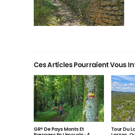
Ces Articles Pourraient Vous In
GR® De Pays Monts Et
Tour Du La
Barrages En Limousin : 4
Larzac, O