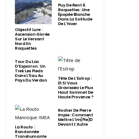
Puy De Rent À
Raquettes : Une
Épopée Blanche
Dans La Solitude
De L’hiver
Objectif Lure :
Ascension Givrée
Sur Le Versant
Nord En
Raquettes
Tour Du Lac
D’Esparron : Un
Trek Les Pieds
Dans L’Eau Au
Tête De L’Estrop :
Pays Du Verdon
Et Si Vous
Gravissiez Le Plus
Haut Sommet De
Haute Provence ?
Rocher De Pierre
Impie : Comment
Mettre L’Im(Pie)d
Devant L’Autre
La Routo :
Randonnée
Transhumante