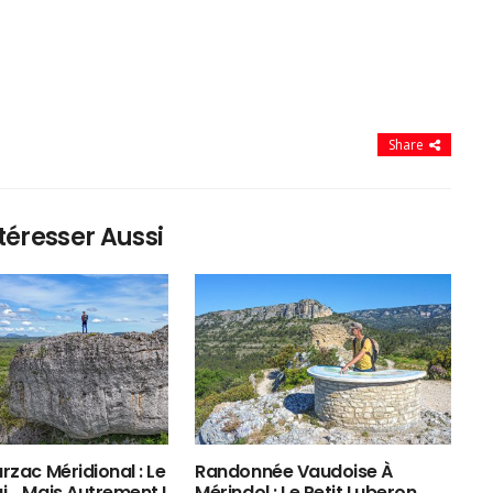
Share
téresser Aussi
rzac Méridional : Le
Randonnée Vaudoise À
ui… Mais Autrement !
Mérindol : Le Petit Luberon