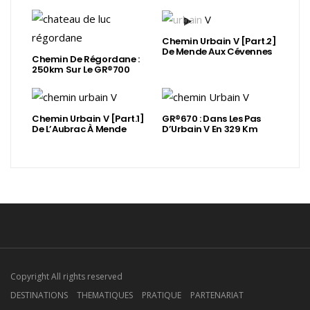
Chemin Urbain V [Part.2]
De Mende Aux Cévennes
Chemin De Régordane :
250km Sur Le GR®700
Chemin Urbain V [Part.1]
GR®670 : Dans Les Pas
De L’Aubrac À Mende
D’Urbain V En 329 Km
Copyright All rights reserved
DESTINATIONS
THEMATIQUES
PRATIQUE
PARTENARIAT