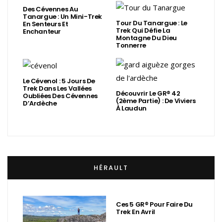
Des Cévennes Au
Tanargue : Un Mini-Trek
Tour Du Tanargue : Le
En Senteurs Et
Trek Qui Défie La
Enchanteur
Montagne Du Dieu
Tonnerre
Le Cévenol : 5 Jours De
Trek Dans Les Vallées
Découvrir Le GR® 42
Oubliées Des Cévennes
(2ème Partie) : De Viviers
D’Ardèche
À Laudun
HÉRAULT
Ces 5 GR® Pour Faire Du
Trek En Avril