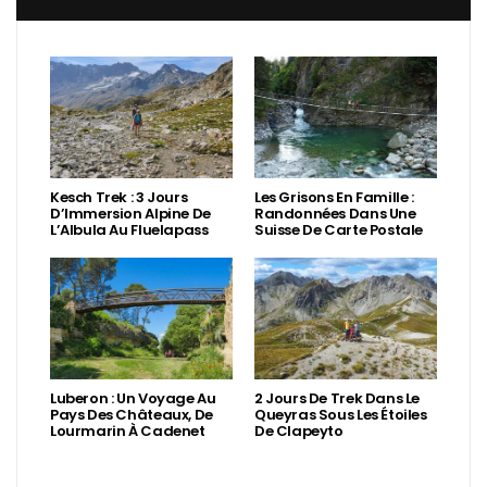
Kesch Trek : 3 Jours
Les Grisons En Famille :
D’Immersion Alpine De
Randonnées Dans Une
L’Albula Au Fluelapass
Suisse De Carte Postale
Luberon : Un Voyage Au
2 Jours De Trek Dans Le
Pays Des Châteaux, De
Queyras Sous Les Étoiles
Lourmarin À Cadenet
De Clapeyto