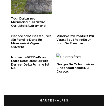
Tour Du Larzac
Méridional : Le Larzac,
Oui… Mais Autrement !
Oenorando® Des Mourels
Minerve Par Ponts Et Par
: En Famille Dans Un
Vaux : Tout Faire En Un
Minervois À Vigne
Jour Ou Presque
Ouverte
Nouveau GR® De Pays
Entre Deux Lacs : Le Petit
Gorges De Colombières :
Dernier De La Famille Est
L’incontournable Du
Né
Caroux
HAUTES-ALPES