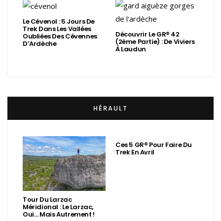
Le Cévenol : 5 Jours De
Trek Dans Les Vallées
Découvrir Le GR® 42
Oubliées Des Cévennes
(2ème Partie) : De Viviers
D’Ardèche
À Laudun
HÉRAULT
Ces 5 GR® Pour Faire Du
Trek En Avril
Tour Du Larzac
Méridional : Le Larzac,
Oui… Mais Autrement !