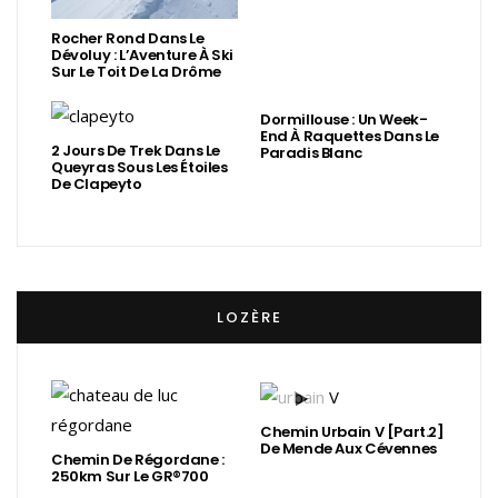
Rocher Rond Dans Le
Dévoluy : L’Aventure À Ski
Sur Le Toit De La Drôme
Dormillouse : Un Week-
End À Raquettes Dans Le
2 Jours De Trek Dans Le
Paradis Blanc
Queyras Sous Les Étoiles
De Clapeyto
LOZÈRE
Chemin Urbain V [Part.2]
De Mende Aux Cévennes
Chemin De Régordane :
250km Sur Le GR®700