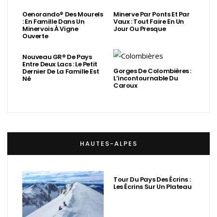
Oenorando® Des Mourels
Minerve Par Ponts Et Par
: En Famille Dans Un
Vaux : Tout Faire En Un
Minervois À Vigne
Jour Ou Presque
Ouverte
Nouveau GR® De Pays
Entre Deux Lacs : Le Petit
Gorges De Colombières :
Dernier De La Famille Est
L’incontournable Du
Né
Caroux
HAUTES-ALPES
Tour Du Pays Des Écrins :
Les Écrins Sur Un Plateau