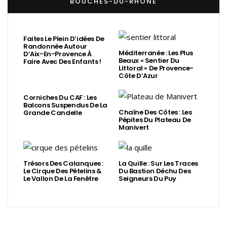
BOUCHES-DU-RHÔNE
Faites Le Plein D’idées De
Randonnée Autour
Méditerranée : Les Plus
D’Aix-En-Provence À
Beaux « Sentier Du
Faire Avec Des Enfants !
Littoral » De Provence-
Côte D’Azur
Corniches Du CAF : Les
Balcons Suspendus De La
Chaîne Des Côtes : Les
Grande Candelle
Pépites Du Plateau De
Manivert
Trésors Des Calanques :
La Quille : Sur Les Traces
Le Cirque Des Pételins &
Du Bastion Déchu Des
Le Vallon De La Fenêtre
Seigneurs Du Puy