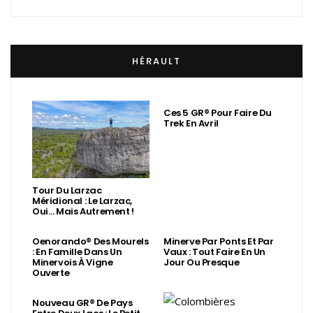
HÉRAULT
Ces 5 GR® Pour Faire Du
Trek En Avril
Tour Du Larzac
Méridional : Le Larzac,
Oui… Mais Autrement !
Oenorando® Des Mourels
Minerve Par Ponts Et Par
: En Famille Dans Un
Vaux : Tout Faire En Un
Minervois À Vigne
Jour Ou Presque
Ouverte
Nouveau GR® De Pays