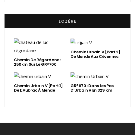
LOZÈRE
Chemin Urbain V [Part.2]
De Mende Aux Cévennes
Chemin De Régordane :
250km Sur Le GR®700
Chemin Urbain V [Part.1]
GR®670 : Dans Les Pas
De L’Aubrac À Mende
D’Urbain V En 329 Km