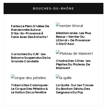
BOUCHES-DU-RHÔNE
Faites Le Plein D’idées De
Randonnée Autour
Méditerranée : Les Plus
D’Aix-En-Provence À
Beaux « Sentier Du
Faire Avec Des Enfants !
Littoral » De Provence-
Côte D’Azur
Corniches Du CAF : Les
Balcons Suspendus De La
Chaîne Des Côtes : Les
Grande Candelle
Pépites Du Plateau De
Manivert
Trésors Des Calanques :
La Quille : Sur Les Traces
Le Cirque Des Pételins &
Du Bastion Déchu Des
Le Vallon De La Fenêtre
Seigneurs Du Puy