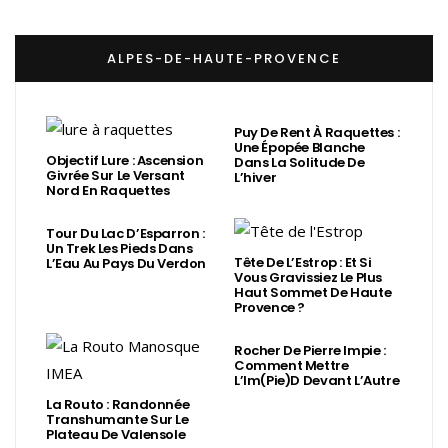
ALPES-DE-HAUTE-PROVENCE
Puy De Rent À Raquettes :
Une Épopée Blanche
Objectif Lure : Ascension
Dans La Solitude De
Givrée Sur Le Versant
L’hiver
Nord En Raquettes
Tour Du Lac D’Esparron :
Un Trek Les Pieds Dans
Tête De L’Estrop : Et Si
L’Eau Au Pays Du Verdon
Vous Gravissiez Le Plus
Haut Sommet De Haute
Provence ?
Rocher De Pierre Impie :
Comment Mettre
L’Im(Pie)d Devant L’Autre
La Routo : Randonnée
Transhumante Sur Le
Plateau De Valensole