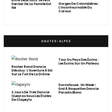
Entre Deux Lacs : Le Petit
Gorges De Colombières :
Dernier De La Famille Est
L’incontournable Du
Né
Caroux
HAUTES-ALPES
Tour Du Pays Des Écrins :
Les Écrins Sur Un Plateau
Rocher Rond Dans Le
Dévoluy : L’Aventure À Ski
Sur Le Toit De La Drôme
Dormillouse : Un Week-
End À Raquettes Dans Le
2 Jours De Trek Dans Le
Paradis Blanc
Queyras Sous Les Étoiles
De Clapeyto