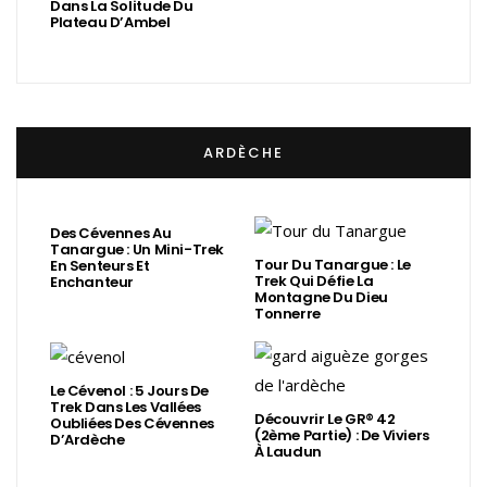
Dans La Solitude Du
Plateau D’Ambel
ARDÈCHE
Des Cévennes Au
Tanargue : Un Mini-Trek
Tour Du Tanargue : Le
En Senteurs Et
Trek Qui Défie La
Enchanteur
Montagne Du Dieu
Tonnerre
Le Cévenol : 5 Jours De
Trek Dans Les Vallées
Découvrir Le GR® 42
Oubliées Des Cévennes
(2ème Partie) : De Viviers
D’Ardèche
À Laudun