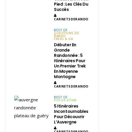
Pied : Les Clés Du
Succès
CARNETSDERANDO
BEST OF
QUESTIONS DE
RANDO
TREKS & GR
Débuter En
Grande
Randonnée : 5
Itinéraires Pour
Un Premier Trek
En Moyenne
Montagne
CARNETSDERANDO
BEST OF
PUY-DE-DÔME
5 Itinéraires
Incontournables
Pour Découvrir
L’Auvergne
CARNETSDERANDO