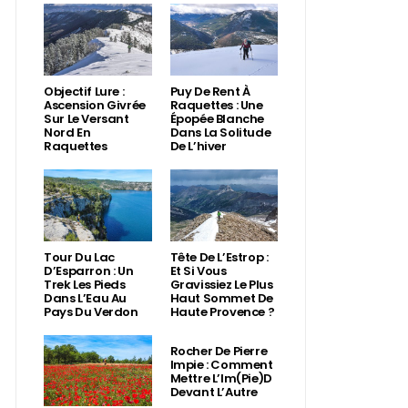
Objectif Lure :
Puy De Rent À
Ascension Givrée
Raquettes : Une
Sur Le Versant
Épopée Blanche
Nord En
Dans La Solitude
Raquettes
De L’hiver
Tour Du Lac
Tête De L’Estrop :
D’Esparron : Un
Et Si Vous
Trek Les Pieds
Gravissiez Le Plus
Dans L’Eau Au
Haut Sommet De
Pays Du Verdon
Haute Provence ?
Rocher De Pierre
Impie : Comment
Mettre L’Im(Pie)d
Devant L’Autre