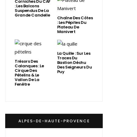
Corniches Du CAF
: Les Balcons
Suspendus De La
Grande Candelle
Chaîne Des Côtes
: Les Pépites Du
Plateau De
Manivert
La Quille : Sur Les
Traces Du
Trésors Des
Bastion Déchu
Calanques : Le
Des Seigneurs Du
Cirque Des
Puy
Pételins & Le
Vallon De La
Fenêtre
ALPES-DE-HAUTE-PROVENCE