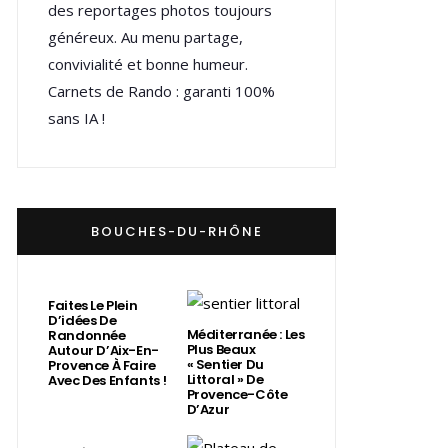
des reportages photos toujours
généreux. Au menu partage,
convivialité et bonne humeur.
Carnets de Rando : garanti 100%
sans IA !
BOUCHES-DU-RHÔNE
Faites Le Plein
D’idées De
Méditerranée : Les
Randonnée
Plus Beaux
Autour D’Aix-En-
« Sentier Du
Provence À Faire
Littoral » De
Avec Des Enfants !
Provence-Côte
D’Azur