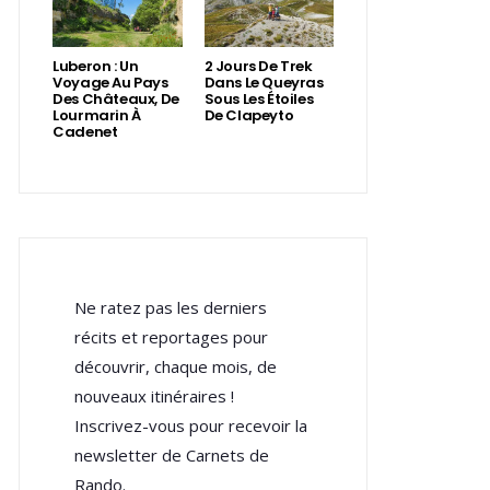
Luberon : Un
2 Jours De Trek
Voyage Au Pays
Dans Le Queyras
Des Châteaux, De
Sous Les Étoiles
Lourmarin À
De Clapeyto
Cadenet
Ne ratez pas les derniers
récits et reportages pour
découvrir, chaque mois, de
nouveaux itinéraires !
Inscrivez-vous pour recevoir la
newsletter de Carnets de
Rando.