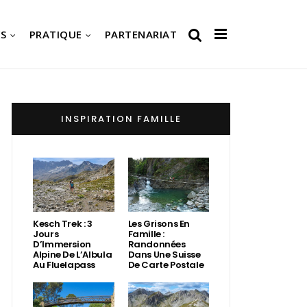
S
PRATIQUE
PARTENARIAT
INSPIRATION FAMILLE
Kesch Trek : 3
Les Grisons En
Jours
Famille :
D’Immersion
Randonnées
Alpine De L’Albula
Dans Une Suisse
Au Fluelapass
De Carte Postale