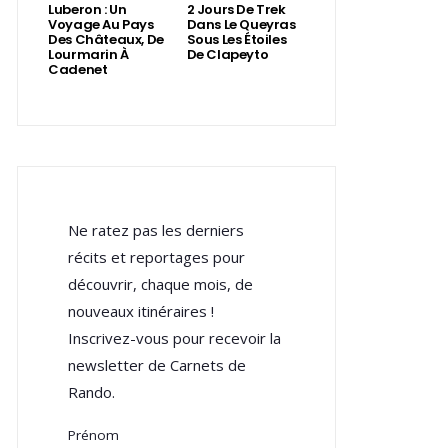
Luberon : Un
2 Jours De Trek
Voyage Au Pays
Dans Le Queyras
Des Châteaux, De
Sous Les Étoiles
Lourmarin À
De Clapeyto
Cadenet
Ne ratez pas les derniers
récits et reportages pour
découvrir, chaque mois, de
nouveaux itinéraires !
Inscrivez-vous pour recevoir la
newsletter de Carnets de
Rando.
Prénom