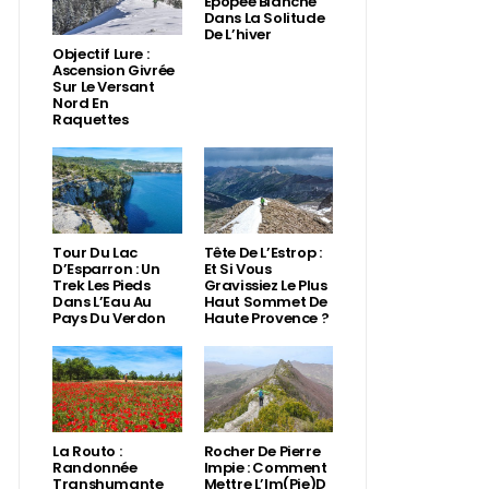
Épopée Blanche
Dans La Solitude
De L’hiver
Objectif Lure :
Ascension Givrée
Sur Le Versant
Nord En
Raquettes
Tour Du Lac
Tête De L’Estrop :
D’Esparron : Un
Et Si Vous
Trek Les Pieds
Gravissiez Le Plus
Dans L’Eau Au
Haut Sommet De
Pays Du Verdon
Haute Provence ?
La Routo :
Rocher De Pierre
Randonnée
Impie : Comment
Transhumante
Mettre L’Im(Pie)d