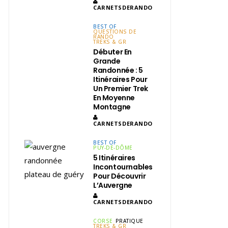
CARNETSDERANDO
BEST OF
QUESTIONS DE
RANDO
TREKS & GR
Débuter En
Grande
Randonnée : 5
Itinéraires Pour
Un Premier Trek
En Moyenne
Montagne
CARNETSDERANDO
BEST OF
PUY-DE-DÔME
5 Itinéraires
Incontournables
Pour Découvrir
L’Auvergne
CARNETSDERANDO
CORSE
PRATIQUE
TREKS & GR