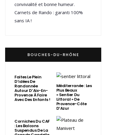
convivialité et bonne humeur.
Carnets de Rando : garanti 100%
sans IA !
BOUCHES-DU-RHÔNE
Faites Le Plein
D’idées De
Méditerranée : Les
Randonnée
Plus Beaux
Autour D’Aix-En-
« Sentier Du
Provence À Faire
Littoral » De
Avec Des Enfants !
Provence-Côte
D’Azur
Corniches Du CAF
: Les Balcons
Suspendus De La
Grande Candelle