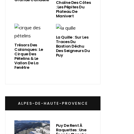
Chaîne Des Côtes
: Les Pépites Du
Plateau De
Manivert
La Quille : Sur Les
Traces Du
Trésors Des
Bastion Déchu
Calanques : Le
Des Seigneurs Du
Cirque Des
Puy
Pételins & Le
Vallon De La
Fenêtre
ALPES-DE-HAUTE-PROVENCE
Puy De Rent À
Raquettes : Une