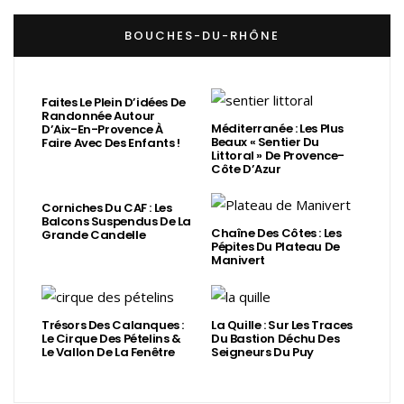
BOUCHES-DU-RHÔNE
Faites Le Plein D’idées De
Randonnée Autour
Méditerranée : Les Plus
D’Aix-En-Provence À
Beaux « Sentier Du
Faire Avec Des Enfants !
Littoral » De Provence-
Côte D’Azur
Corniches Du CAF : Les
Balcons Suspendus De La
Chaîne Des Côtes : Les
Grande Candelle
Pépites Du Plateau De
Manivert
Trésors Des Calanques :
La Quille : Sur Les Traces
Le Cirque Des Pételins &
Du Bastion Déchu Des
Le Vallon De La Fenêtre
Seigneurs Du Puy