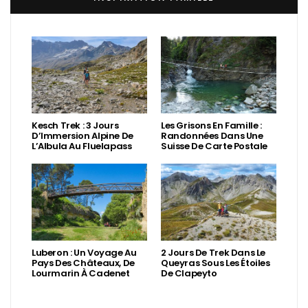
Kesch Trek : 3 Jours
Les Grisons En Famille :
D’Immersion Alpine De
Randonnées Dans Une
L’Albula Au Fluelapass
Suisse De Carte Postale
Luberon : Un Voyage Au
2 Jours De Trek Dans Le
Pays Des Châteaux, De
Queyras Sous Les Étoiles
Lourmarin À Cadenet
De Clapeyto