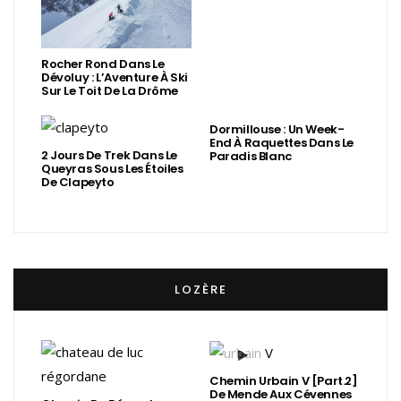
Rocher Rond Dans Le
Dévoluy : L’Aventure À Ski
Sur Le Toit De La Drôme
Dormillouse : Un Week-
End À Raquettes Dans Le
2 Jours De Trek Dans Le
Paradis Blanc
Queyras Sous Les Étoiles
De Clapeyto
LOZÈRE
Chemin Urbain V [Part.2]
De Mende Aux Cévennes