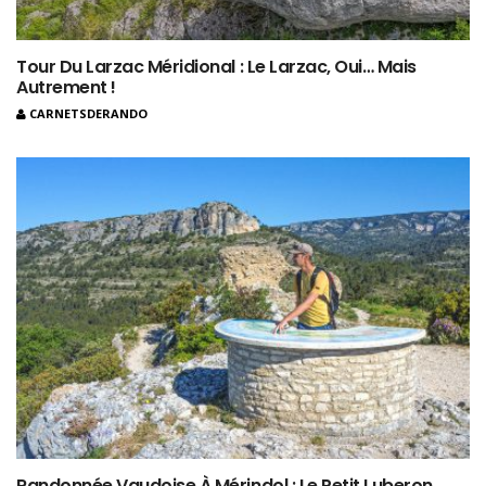
Tour Du Larzac Méridional : Le Larzac, Oui… Mais
Autrement !
CARNETSDERANDO
Randonnée Vaudoise À Mérindol : Le Petit Luberon