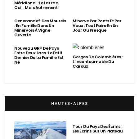
Méridional : Le Larzac,
Oui… Mais Autrement !
Oenorando® Des Mourels
Minerve Par Ponts Et Par
: En Famille Dans Un
Vaux : Tout Faire En Un
Minervois À Vigne
Jour Ou Presque
Ouverte
Nouveau GR® De Pays
Entre Deux Lacs : Le Petit
Gorges De Colombières :
Dernier De La Famille Est
L’incontournable Du
Né
Caroux
HAUTES-ALPES
Tour Du Pays Des Écrins :
Les Écrins Sur Un Plateau