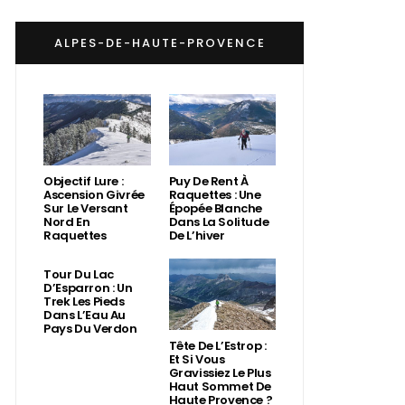
ALPES-DE-HAUTE-PROVENCE
Objectif Lure :
Puy De Rent À
Ascension Givrée
Raquettes : Une
Sur Le Versant
Épopée Blanche
Nord En
Dans La Solitude
Raquettes
De L’hiver
Tour Du Lac
D’Esparron : Un
Trek Les Pieds
Dans L’Eau Au
Pays Du Verdon
Tête De L’Estrop :
Et Si Vous
Gravissiez Le Plus
Haut Sommet De
Haute Provence ?