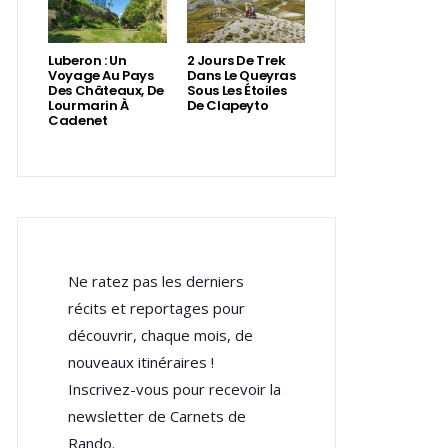
Luberon : Un
2 Jours De Trek
Voyage Au Pays
Dans Le Queyras
Des Châteaux, De
Sous Les Étoiles
Lourmarin À
De Clapeyto
Cadenet
Ne ratez pas les derniers
récits et reportages pour
découvrir, chaque mois, de
nouveaux itinéraires !
Inscrivez-vous pour recevoir la
newsletter de Carnets de
Rando.