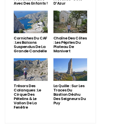
Avec Des Enfants !
D’Azur
Corniches Du CAF
Chaîne Des Côtes
: Les Balcons
: Les Pépites Du
Suspendus De La
Plateau De
Grande Candelle
Manivert
Trésors Des
La Quille : Sur Les
Calanques : Le
Traces Du
Cirque Des
Bastion Déchu
Pételins & Le
Des Seigneurs Du
Vallon De La
Puy
Fenêtre