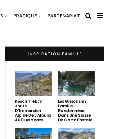
S
PRATIQUE
PARTENARIAT
INSPIRATION FAMILLE
Kesch Trek : 3
Les Grisons En
Jours
Famille :
D’Immersion
Randonnées
Alpine De L’Albula
Dans Une Suisse
Au Fluelapass
De Carte Postale