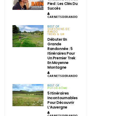
Pied : Les Clés Du
Succès
CARNETSDERANDO
BEST OF
QUESTIONS DE
RANDO
TREKS & GR
Débuter En
Grande
Randonnée : 5
Itinéraires Pour
Un Premier Trek
En Moyenne
Montagne
CARNETSDERANDO
BEST OF
PUY-DE-DÔME
5 Itinéraires
Incontournables
Pour Découvrir
L’Auvergne
CARNETSDERANDO