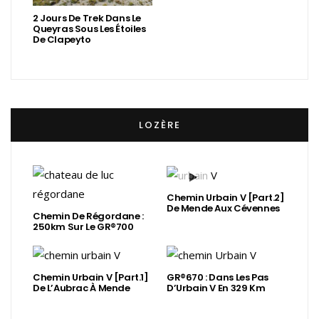
2 Jours De Trek Dans Le
Queyras Sous Les Étoiles
De Clapeyto
LOZÈRE
Chemin Urbain V [Part.2]
De Mende Aux Cévennes
Chemin De Régordane :
250km Sur Le GR®700
Chemin Urbain V [Part.1]
GR®670 : Dans Les Pas
De L’Aubrac À Mende
D’Urbain V En 329 Km