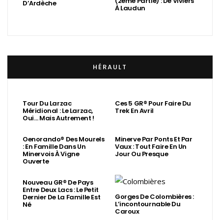
(2ème Partie) : De Viviers
D’Ardèche
À Laudun
HÉRAULT
Tour Du Larzac
Ces 5 GR® Pour Faire Du
Méridional : Le Larzac,
Trek En Avril
Oui… Mais Autrement !
Oenorando® Des Mourels
Minerve Par Ponts Et Par
: En Famille Dans Un
Vaux : Tout Faire En Un
Minervois À Vigne
Jour Ou Presque
Ouverte
Nouveau GR® De Pays
Entre Deux Lacs : Le Petit
Gorges De Colombières :
Dernier De La Famille Est
L’incontournable Du
Né
Caroux