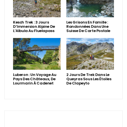
Kesch Trek : 3 Jours
Les Grisons En Famille :
D’Immersion Alpine De
Randonnées Dans Une
L’Albula Au Fluelapass
Suisse De Carte Postale
Luberon : Un Voyage Au
2 Jours De Trek Dans Le
Pays Des Châteaux, De
Queyras Sous Les Étoiles
Lourmarin À Cadenet
De Clapeyto