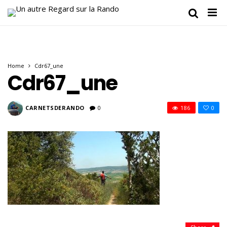
Home
Cdr67_une
Cdr67_une
CARNETSDERANDO
0
186
0