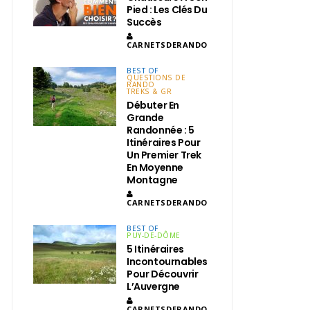
Pied : Les Clés Du
Succès
CARNETSDERANDO
BEST OF
QUESTIONS DE
RANDO
TREKS & GR
Débuter En
Grande
Randonnée : 5
Itinéraires Pour
Un Premier Trek
En Moyenne
Montagne
CARNETSDERANDO
BEST OF
PUY-DE-DÔME
5 Itinéraires
Incontournables
Pour Découvrir
L’Auvergne
CARNETSDERANDO