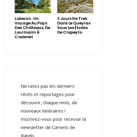
Luberon : Un
2 Jours De Trek
Voyage Au Pays
Dans Le Queyras
Des Châteaux, De
Sous Les Étoiles
Lourmarin À
De Clapeyto
Cadenet
Ne ratez pas les derniers
récits et reportages pour
découvrir, chaque mois, de
nouveaux itinéraires !
Inscrivez-vous pour recevoir la
newsletter de Carnets de
Rando.