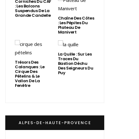
Corniches Du CAF
: Les Balcons
Suspendus De La
Grande Candelle
Chaîne Des Côtes
: Les Pépites Du
Plateau De
Manivert
La Quille : Sur Les
Traces Du
Trésors Des
Bastion Déchu
Calanques : Le
Des Seigneurs Du
Cirque Des
Puy
Pételins & Le
Vallon De La
Fenêtre
ALPES-DE-HAUTE-PROVENCE