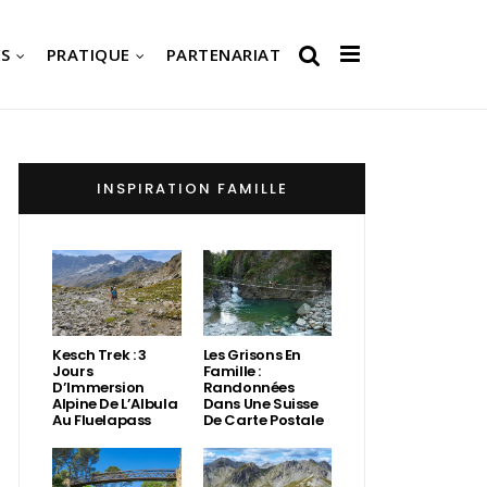
S
PRATIQUE
PARTENARIAT
INSPIRATION FAMILLE
Kesch Trek : 3
Les Grisons En
Jours
Famille :
D’Immersion
Randonnées
Alpine De L’Albula
Dans Une Suisse
Au Fluelapass
De Carte Postale