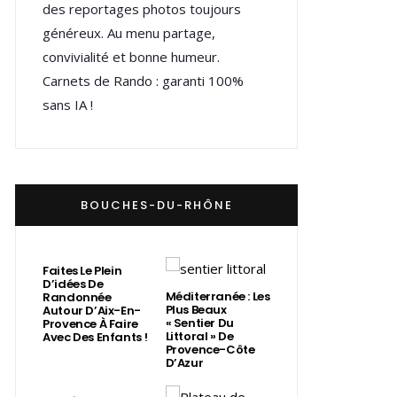
des reportages photos toujours
généreux. Au menu partage,
convivialité et bonne humeur.
Carnets de Rando : garanti 100%
sans IA !
BOUCHES-DU-RHÔNE
Faites Le Plein
D’idées De
Méditerranée : Les
Randonnée
Plus Beaux
Autour D’Aix-En-
« Sentier Du
Provence À Faire
Littoral » De
Avec Des Enfants !
Provence-Côte
D’Azur