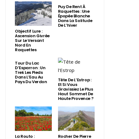
Puy De Rent À
Raquettes : Une
Épopée Blanche
Dans La Solitude
De L’hiver
Objectif Lure :
Ascension Givrée
Sur Le Versant
Nord En
Raquettes
Tour Du Lac
D’Esparron : Un
Trek Les Pieds
Dans L’Eau Au
Tête De L’Estrop :
Pays Du Verdon
Et Si Vous
Gravissiez Le Plus
Haut Sommet De
Haute Provence ?
La Routo :
Rocher De Pierre