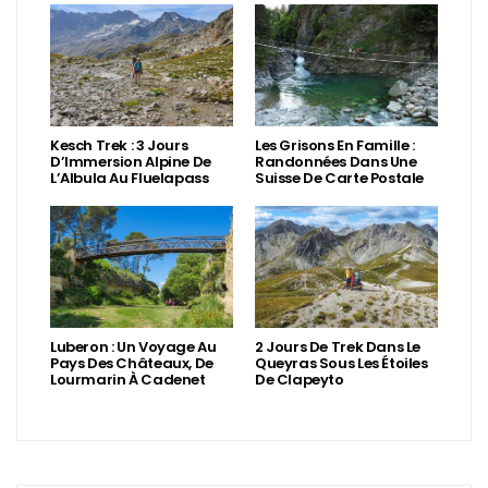
Kesch Trek : 3 Jours
Les Grisons En Famille :
D’Immersion Alpine De
Randonnées Dans Une
L’Albula Au Fluelapass
Suisse De Carte Postale
Luberon : Un Voyage Au
2 Jours De Trek Dans Le
Pays Des Châteaux, De
Queyras Sous Les Étoiles
Lourmarin À Cadenet
De Clapeyto