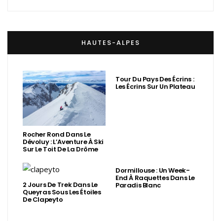
HAUTES-ALPES
Tour Du Pays Des Écrins :
Les Écrins Sur Un Plateau
Rocher Rond Dans Le
Dévoluy : L’Aventure À Ski
Sur Le Toit De La Drôme
Dormillouse : Un Week-
End À Raquettes Dans Le
2 Jours De Trek Dans Le
Paradis Blanc
Queyras Sous Les Étoiles
De Clapeyto