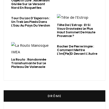
Objectif Lure : Ascension
Givrée Sur Le Versant
Nord En Raquettes
Tour Du Lac D’Esparron :
Un Trek Les Pieds Dans
Tête De L’Estrop : Et Si
L’Eau Au Pays Du Verdon
Vous Gravissiez Le Plus
Haut Sommet De Haute
Provence ?
Rocher De Pierre Impie :
Comment Mettre
L’Im(Pie)d Devant L’Autre
La Routo : Randonnée
Transhumante Sur Le
Plateau De Valensole
DRÔME