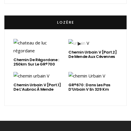
LOZÈRE
Chemin Urbain V [Part.2]
De Mende Aux Cévennes
Chemin De Régordane :
250km Sur Le GR®700
Chemin Urbain V [Part.1]
GR®670 : Dans Les Pas
De L’Aubrac À Mende
D’Urbain V En 329 Km