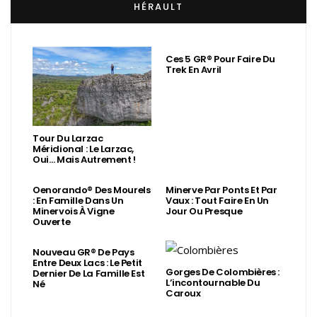
HÉRAULT
Ces 5 GR® Pour Faire Du
Trek En Avril
Tour Du Larzac
Méridional : Le Larzac,
Oui… Mais Autrement !
Oenorando® Des Mourels
Minerve Par Ponts Et Par
: En Famille Dans Un
Vaux : Tout Faire En Un
Minervois À Vigne
Jour Ou Presque
Ouverte
Nouveau GR® De Pays
Entre Deux Lacs : Le Petit
Gorges De Colombières :
Dernier De La Famille Est
L’incontournable Du
Né
Caroux