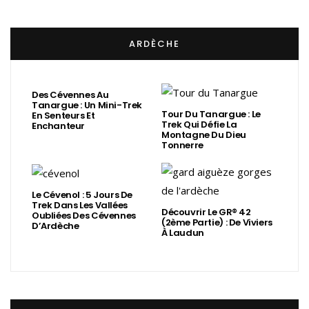
ARDÈCHE
Des Cévennes Au
Tanargue : Un Mini-Trek
Tour Du Tanargue : Le
En Senteurs Et
Trek Qui Défie La
Enchanteur
Montagne Du Dieu
Tonnerre
Le Cévenol : 5 Jours De
Trek Dans Les Vallées
Découvrir Le GR® 42
Oubliées Des Cévennes
(2ème Partie) : De Viviers
D’Ardèche
À Laudun