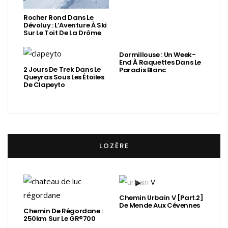
Rocher Rond Dans Le
Dévoluy : L’Aventure À Ski
Sur Le Toit De La Drôme
Dormillouse : Un Week-
End À Raquettes Dans Le
2 Jours De Trek Dans Le
Paradis Blanc
Queyras Sous Les Étoiles
De Clapeyto
LOZÈRE
Chemin Urbain V [Part.2]
De Mende Aux Cévennes
Chemin De Régordane :
250km Sur Le GR®700