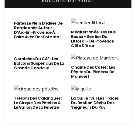
BOUCHES-DU-RHÔNE
Faites Le Plein D’idées De
Randonnée Autour
Méditerranée : Les Plus
D’Aix-En-Provence À
Beaux « Sentier Du
Faire Avec Des Enfants !
Littoral » De Provence-
Côte D’Azur
Corniches Du CAF : Les
Balcons Suspendus De La
Chaîne Des Côtes : Les
Grande Candelle
Pépites Du Plateau De
Manivert
Trésors Des Calanques :
La Quille : Sur Les Traces
Le Cirque Des Pételins &
Du Bastion Déchu Des
Le Vallon De La Fenêtre
Seigneurs Du Puy