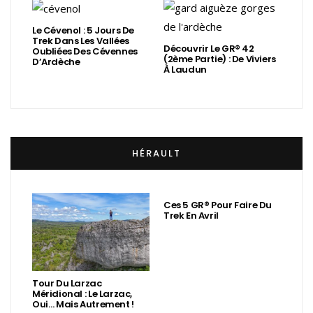
Le Cévenol : 5 Jours De
Trek Dans Les Vallées
Découvrir Le GR® 42
Oubliées Des Cévennes
(2ème Partie) : De Viviers
D’Ardèche
À Laudun
HÉRAULT
Ces 5 GR® Pour Faire Du
Trek En Avril
Tour Du Larzac
Méridional : Le Larzac,
Oui… Mais Autrement !