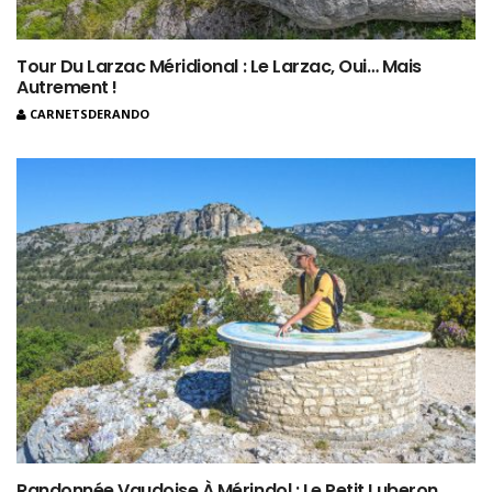
Tour Du Larzac Méridional : Le Larzac, Oui… Mais
Autrement !
CARNETSDERANDO
Randonnée Vaudoise À Mérindol : Le Petit Luberon