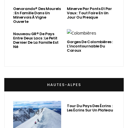
Oenorando® Des Mourels
Minerve Par Ponts Et Par
: En Famille Dans Un
Vaux : Tout Faire En Un
Minervois À Vigne
Jour Ou Presque
Ouverte
Nouveau GR® De Pays
Entre Deux Lacs : Le Petit
Gorges De Colombières :
Dernier De La Famille Est
L’incontournable Du
Né
Caroux
HAUTES-ALPES
Tour Du Pays Des Écrins :
Les Écrins Sur Un Plateau