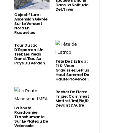
Épopée Blanche
Dans La Solitude
De L’hiver
Objectif Lure :
Ascension Givrée
Sur Le Versant
Nord En
Raquettes
Tour Du Lac
D’Esparron : Un
Trek Les Pieds
Dans L’Eau Au
Tête De L’Estrop :
Pays Du Verdon
Et Si Vous
Gravissiez Le Plus
Haut Sommet De
Haute Provence ?
Rocher De Pierre
Impie : Comment
Mettre L’Im(Pie)d
Devant L’Autre
La Routo :
Randonnée
Transhumante
Sur Le Plateau De
Valensole