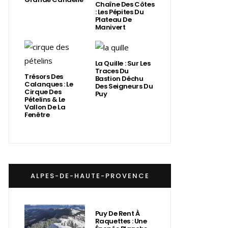
Chaîne Des Côtes
: Les Pépites Du
Plateau De
Manivert
La Quille : Sur Les
Traces Du
Trésors Des
Bastion Déchu
Calanques : Le
Des Seigneurs Du
Cirque Des
Puy
Pételins & Le
Vallon De La
Fenêtre
ALPES-DE-HAUTE-PROVENCE
Puy De Rent À
Raquettes : Une