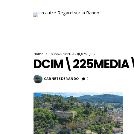
Home
DCIM\225MEDIA\DJI_0789.JPG
DCIM\225MEDIA\
CARNETSDERANDO
0