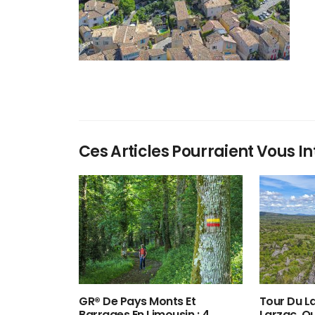
Ces Articles Pourraient Vous In
GR® De Pays Monts Et
Tour Du La
Barrages En Limousin : 4
Larzac, O