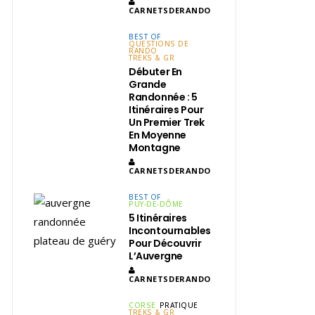
CARNETSDERANDO
BEST OF
QUESTIONS DE
RANDO
TREKS & GR
Débuter En
Grande
Randonnée : 5
Itinéraires Pour
Un Premier Trek
En Moyenne
Montagne
CARNETSDERANDO
BEST OF
PUY-DE-DÔME
5 Itinéraires
Incontournables
Pour Découvrir
L’Auvergne
CARNETSDERANDO
CORSE
PRATIQUE
TREKS & GR