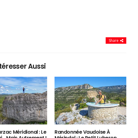
Share
téresser Aussi
rzac Méridional : Le
Randonnée Vaudoise À
ui… Mais Autrement !
Mérindol : Le Petit Luberon