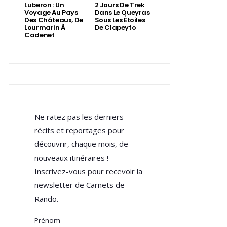
Luberon : Un
2 Jours De Trek
Voyage Au Pays
Dans Le Queyras
Des Châteaux, De
Sous Les Étoiles
Lourmarin À
De Clapeyto
Cadenet
Ne ratez pas les derniers
récits et reportages pour
découvrir, chaque mois, de
nouveaux itinéraires !
Inscrivez-vous pour recevoir la
newsletter de Carnets de
Rando.
Prénom