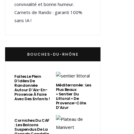
convivialité et bonne humeur.
Carnets de Rando : garanti 100%
sans IA !
BOUCHES-DU-RHÔNE
Faites Le Plein
D’idées De
Méditerranée : Les
Randonnée
Plus Beaux
Autour D’Aix-En-
« Sentier Du
Provence À Faire
Littoral » De
Avec Des Enfants !
Provence-Côte
D’Azur
Corniches Du CAF
: Les Balcons
Suspendus De La
Grande Candelle