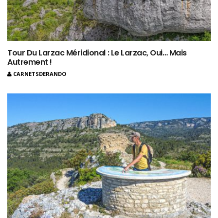
Tour Du Larzac Méridional : Le Larzac, Oui… Mais
Autrement !
CARNETSDERANDO