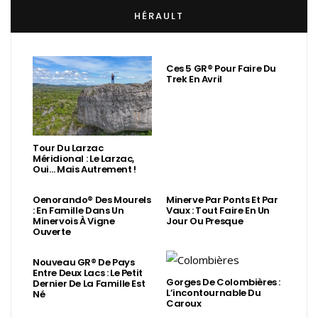
HÉRAULT
Ces 5 GR® Pour Faire Du
Trek En Avril
Tour Du Larzac
Méridional : Le Larzac,
Oui… Mais Autrement !
Oenorando® Des Mourels
Minerve Par Ponts Et Par
: En Famille Dans Un
Vaux : Tout Faire En Un
Minervois À Vigne
Jour Ou Presque
Ouverte
Nouveau GR® De Pays
Entre Deux Lacs : Le Petit
Gorges De Colombières :
Dernier De La Famille Est
L’incontournable Du
Né
Caroux