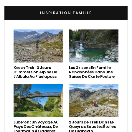
INSPIRATION FAMILLE
Kesch Trek : 3 Jours
Les Grisons En Famille :
D’Immersion Alpine De
Randonnées Dans Une
L’Albula Au Fluelapass
Suisse De Carte Postale
Luberon : Un Voyage Au
2 Jours De Trek Dans Le
Pays Des Châteaux, De
Queyras Sous Les Étoiles
Lourmarin À Cadenet
De Clapeyto