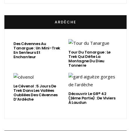
ARDÈCHE
Des Cévennes Au
Tanargue : Un Mini-Trek
Tour Du Tanargue : Le
En Senteurs Et
Trek Qui Défie La
Enchanteur
Montagne Du Dieu
Tonnerre
Le Cévenol : 5 Jours De
Trek Dans Les Vallées
Découvrir Le GR® 42
Oubliées Des Cévennes
(2ème Partie) : De Viviers
D’Ardèche
À Laudun