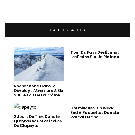
HAUTES-ALPES
Tour Du Pays Des Écrins :
Les Écrins Sur Un Plateau
Rocher Rond Dans Le
Dévoluy : L’Aventure À Ski
Sur Le Toit De La Drôme
Dormillouse : Un Week-
End À Raquettes Dans Le
2 Jours De Trek Dans Le
Paradis Blanc
Queyras Sous Les Étoiles
De Clapeyto