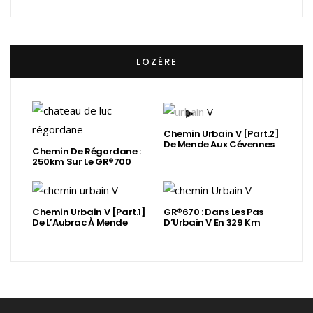
LOZÈRE
Chemin Urbain V [Part.2]
De Mende Aux Cévennes
Chemin De Régordane :
250km Sur Le GR®700
Chemin Urbain V [Part.1]
GR®670 : Dans Les Pas
De L’Aubrac À Mende
D’Urbain V En 329 Km