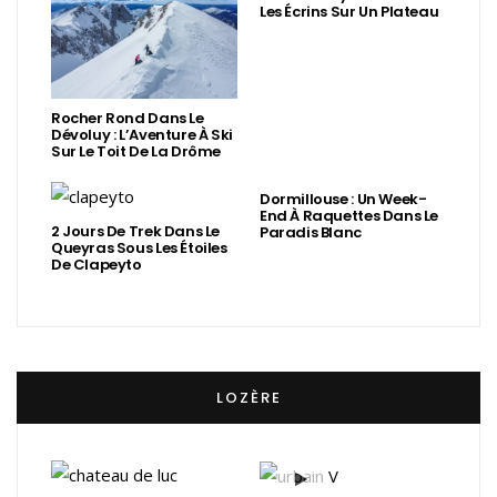
Les Écrins Sur Un Plateau
Rocher Rond Dans Le
Dévoluy : L’Aventure À Ski
Sur Le Toit De La Drôme
Dormillouse : Un Week-
End À Raquettes Dans Le
2 Jours De Trek Dans Le
Paradis Blanc
Queyras Sous Les Étoiles
De Clapeyto
LOZÈRE