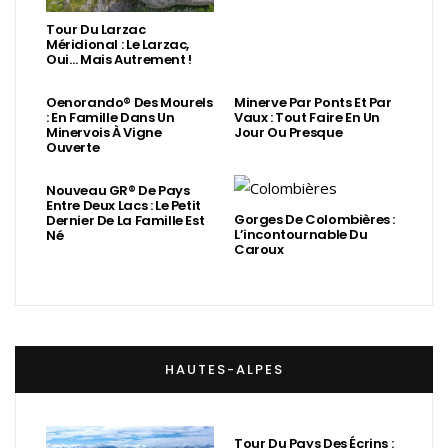
Tour Du Larzac
Méridional : Le Larzac,
Oui… Mais Autrement !
Oenorando® Des Mourels
Minerve Par Ponts Et Par
: En Famille Dans Un
Vaux : Tout Faire En Un
Minervois À Vigne
Jour Ou Presque
Ouverte
Nouveau GR® De Pays
Entre Deux Lacs : Le Petit
Gorges De Colombières :
Dernier De La Famille Est
L’incontournable Du
Né
Caroux
HAUTES-ALPES
Tour Du Pays Des Écrins :