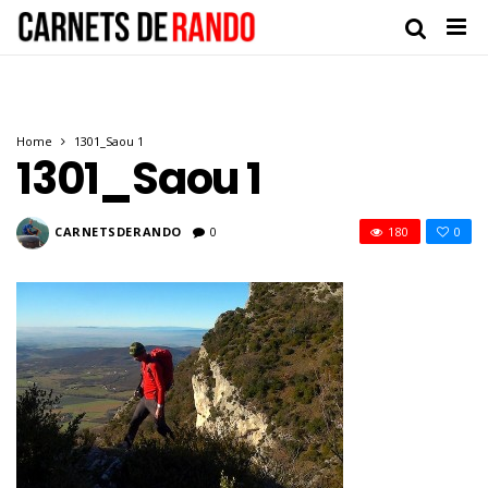
Home
1301_Saou 1
1301_Saou 1
CARNETSDERANDO
0
180
0