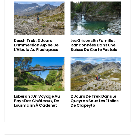
Kesch Trek : 3 Jours
Les Grisons En Famille :
D’Immersion Alpine De
Randonnées Dans Une
L’Albula Au Fluelapass
Suisse De Carte Postale
Luberon : Un Voyage Au
2 Jours De Trek Dans Le
Pays Des Châteaux, De
Queyras Sous Les Étoiles
Lourmarin À Cadenet
De Clapeyto