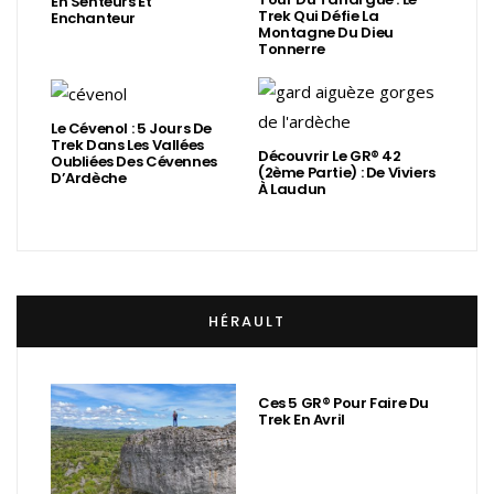
En Senteurs Et
Trek Qui Défie La
Enchanteur
Montagne Du Dieu
Tonnerre
Le Cévenol : 5 Jours De
Trek Dans Les Vallées
Découvrir Le GR® 42
Oubliées Des Cévennes
(2ème Partie) : De Viviers
D’Ardèche
À Laudun
HÉRAULT
Ces 5 GR® Pour Faire Du
Trek En Avril