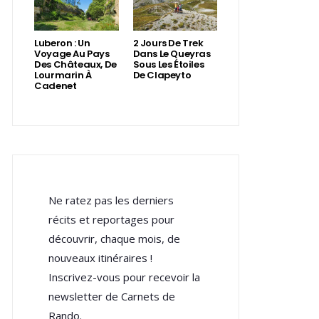
Luberon : Un
2 Jours De Trek
Voyage Au Pays
Dans Le Queyras
Des Châteaux, De
Sous Les Étoiles
Lourmarin À
De Clapeyto
Cadenet
Ne ratez pas les derniers
récits et reportages pour
découvrir, chaque mois, de
nouveaux itinéraires !
Inscrivez-vous pour recevoir la
newsletter de Carnets de
Rando.