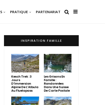
S
PRATIQUE
PARTENARIAT
INSPIRATION FAMILLE
Kesch Trek : 3
Les Grisons En
Jours
Famille :
D’Immersion
Randonnées
Alpine De L’Albula
Dans Une Suisse
Au Fluelapass
De Carte Postale