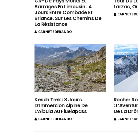
GR® De Pays Monts Et
Tour Du La
Barrages En Limousin : 4
Larzac, O
Jours Entre Combade Et
CARNETSD
Briance, Sur Les Chemins De
La Résistance
CARNETSDERANDO
Kesch Trek : 3 Jours
Rocher Ro
D’Immersion Alpine De
: L’Aventur
L’Albula Au Fluelapass
De La Dr
CARNETSDERANDO
CARNETSD