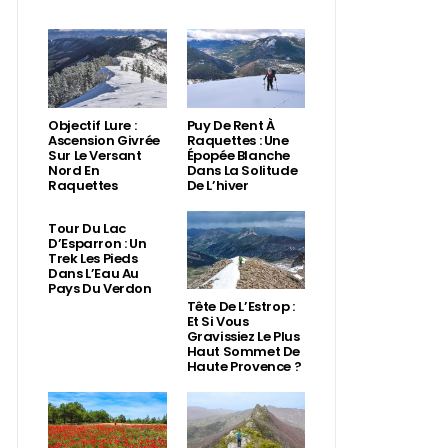
Objectif Lure :
Puy De Rent À
Ascension Givrée
Raquettes : Une
Sur Le Versant
Épopée Blanche
Nord En
Dans La Solitude
Raquettes
De L’hiver
Tour Du Lac
D’Esparron : Un
Trek Les Pieds
Dans L’Eau Au
Pays Du Verdon
Tête De L’Estrop :
Et Si Vous
Gravissiez Le Plus
Haut Sommet De
Haute Provence ?