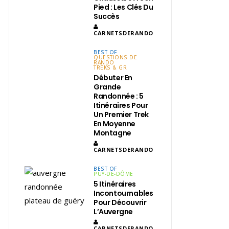
Pied : Les Clés Du
Succès
CARNETSDERANDO
BEST OF
QUESTIONS DE
RANDO
TREKS & GR
Débuter En
Grande
Randonnée : 5
Itinéraires Pour
Un Premier Trek
En Moyenne
Montagne
CARNETSDERANDO
BEST OF
PUY-DE-DÔME
5 Itinéraires
Incontournables
Pour Découvrir
L’Auvergne
CARNETSDERANDO