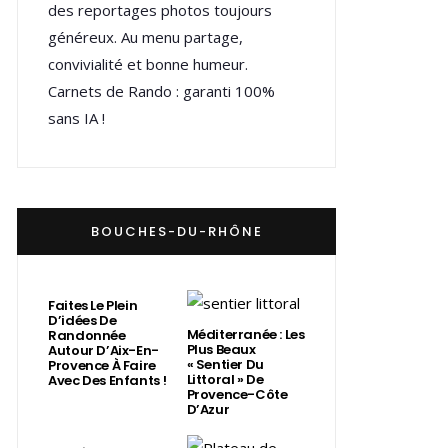
des reportages photos toujours
généreux. Au menu partage,
convivialité et bonne humeur.
Carnets de Rando : garanti 100%
sans IA !
BOUCHES-DU-RHÔNE
Faites Le Plein
D’idées De
Méditerranée : Les
Randonnée
Plus Beaux
Autour D’Aix-En-
« Sentier Du
Provence À Faire
Littoral » De
Avec Des Enfants !
Provence-Côte
D’Azur