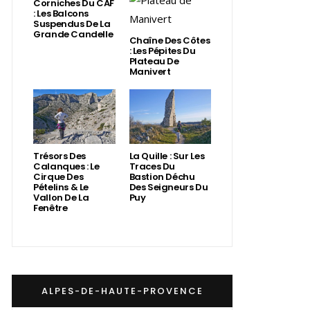
Corniches Du CAF
: Les Balcons
Suspendus De La
Grande Candelle
Chaîne Des Côtes
: Les Pépites Du
Plateau De
Manivert
Trésors Des
La Quille : Sur Les
Calanques : Le
Traces Du
Cirque Des
Bastion Déchu
Pételins & Le
Des Seigneurs Du
Vallon De La
Puy
Fenêtre
ALPES-DE-HAUTE-PROVENCE