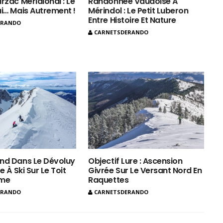
rzac Méridional : Le
Randonnée Vaudoise À
ui… Mais Autrement !
Mérindol : Le Petit Luberon
Entre Histoire Et Nature
ERANDO
CARNETSDERANDO
nd Dans Le Dévoluy
Objectif Lure : Ascension
e À Ski Sur Le Toit
Givrée Sur Le Versant Nord En
ôme
Raquettes
ERANDO
CARNETSDERANDO