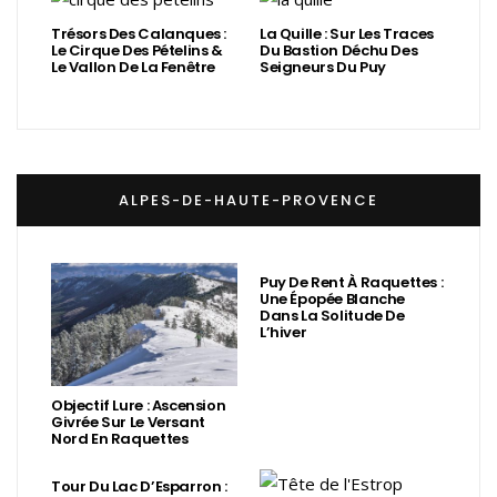
Trésors Des Calanques :
La Quille : Sur Les Traces
Le Cirque Des Pételins &
Du Bastion Déchu Des
Le Vallon De La Fenêtre
Seigneurs Du Puy
ALPES-DE-HAUTE-PROVENCE
Puy De Rent À Raquettes :
Une Épopée Blanche
Dans La Solitude De
L’hiver
Objectif Lure : Ascension
Givrée Sur Le Versant
Nord En Raquettes
Tour Du Lac D’Esparron :