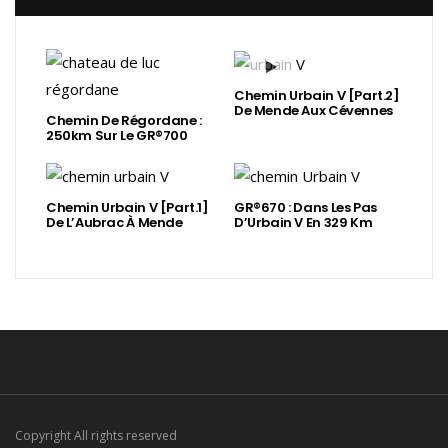
Chemin Urbain V [Part.2]
De Mende Aux Cévennes
Chemin De Régordane :
250km Sur Le GR®700
Chemin Urbain V [Part.1]
GR®670 : Dans Les Pas
De L’Aubrac À Mende
D’Urbain V En 329 Km
Copyright All rights reserved