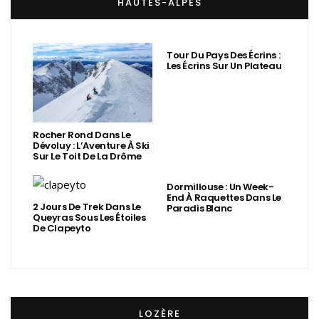
HAUTES-ALPES
Tour Du Pays Des Écrins :
Les Écrins Sur Un Plateau
Rocher Rond Dans Le
Dévoluy : L’Aventure À Ski
Sur Le Toit De La Drôme
Dormillouse : Un Week-
End À Raquettes Dans Le
2 Jours De Trek Dans Le
Paradis Blanc
Queyras Sous Les Étoiles
De Clapeyto
LOZÈRE