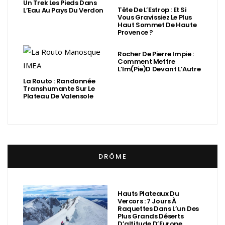
Un Trek Les Pieds Dans
Tête De L’Estrop : Et Si
L’Eau Au Pays Du Verdon
Vous Gravissiez Le Plus
Haut Sommet De Haute
Provence ?
Rocher De Pierre Impie :
Comment Mettre
L’Im(Pie)d Devant L’Autre
La Routo : Randonnée
Transhumante Sur Le
Plateau De Valensole
DRÔME
Hauts Plateaux Du
Vercors : 7 Jours À
Raquettes Dans L’un Des
Plus Grands Déserts
D’altitude D’Europe