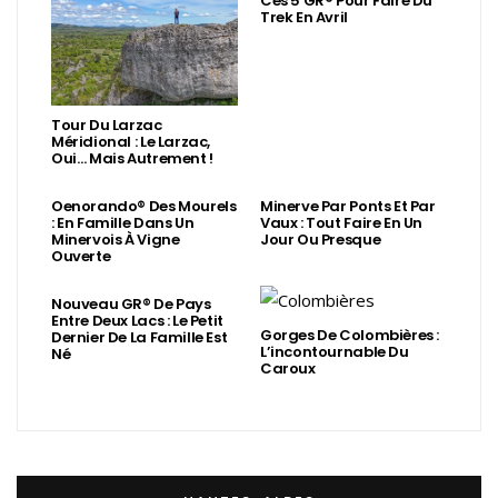
Ces 5 GR® Pour Faire Du
Trek En Avril
Tour Du Larzac
Méridional : Le Larzac,
Oui… Mais Autrement !
Oenorando® Des Mourels
Minerve Par Ponts Et Par
: En Famille Dans Un
Vaux : Tout Faire En Un
Minervois À Vigne
Jour Ou Presque
Ouverte
Nouveau GR® De Pays
Entre Deux Lacs : Le Petit
Gorges De Colombières :
Dernier De La Famille Est
L’incontournable Du
Né
Caroux