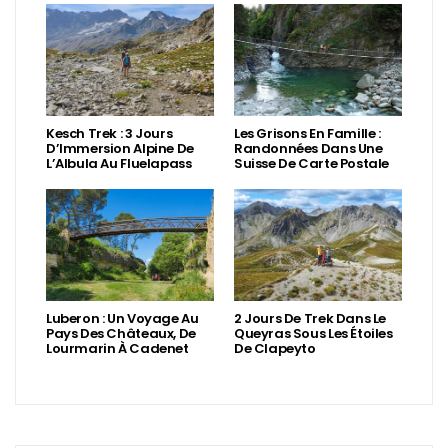
Kesch Trek : 3 Jours
Les Grisons En Famille :
D’Immersion Alpine De
Randonnées Dans Une
L’Albula Au Fluelapass
Suisse De Carte Postale
Luberon : Un Voyage Au
2 Jours De Trek Dans Le
Pays Des Châteaux, De
Queyras Sous Les Étoiles
Lourmarin À Cadenet
De Clapeyto