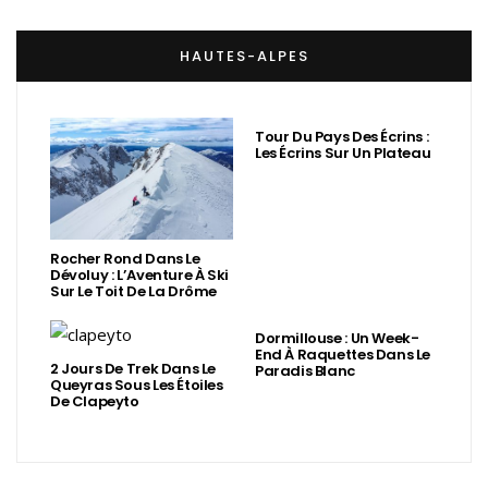
HAUTES-ALPES
Tour Du Pays Des Écrins :
Les Écrins Sur Un Plateau
Rocher Rond Dans Le
Dévoluy : L’Aventure À Ski
Sur Le Toit De La Drôme
Dormillouse : Un Week-
End À Raquettes Dans Le
2 Jours De Trek Dans Le
Paradis Blanc
Queyras Sous Les Étoiles
De Clapeyto