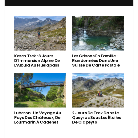
Kesch Trek : 3 Jours
Les Grisons En Famille :
D’Immersion Alpine De
Randonnées Dans Une
L’Albula Au Fluelapass
Suisse De Carte Postale
Luberon : Un Voyage Au
2 Jours De Trek Dans Le
Pays Des Châteaux, De
Queyras Sous Les Étoiles
Lourmarin À Cadenet
De Clapeyto