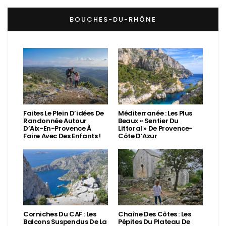
BOUCHES-DU-RHÔNE
Faites Le Plein D’idées De
Méditerranée : Les Plus
Randonnée Autour
Beaux « Sentier Du
D’Aix-En-Provence À
Littoral » De Provence-
Faire Avec Des Enfants !
Côte D’Azur
Corniches Du CAF : Les
Chaîne Des Côtes : Les
Balcons Suspendus De La
Pépites Du Plateau De