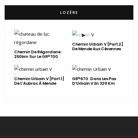
LOZÈRE
Chemin Urbain V [Part.2]
De Mende Aux Cévennes
Chemin De Régordane :
250km Sur Le GR®700
Chemin Urbain V [Part.1]
GR®670 : Dans Les Pas
De L’Aubrac À Mende
D’Urbain V En 329 Km