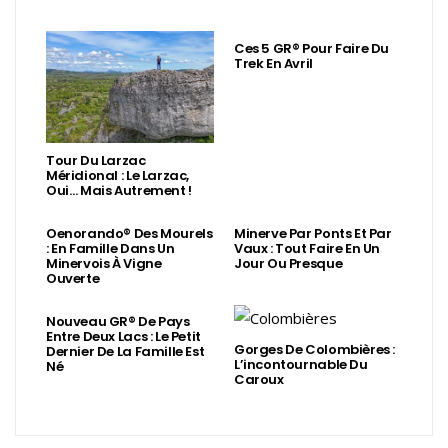
Ces 5 GR® Pour Faire Du
Trek En Avril
Tour Du Larzac
Méridional : Le Larzac,
Oui… Mais Autrement !
Oenorando® Des Mourels
Minerve Par Ponts Et Par
: En Famille Dans Un
Vaux : Tout Faire En Un
Minervois À Vigne
Jour Ou Presque
Ouverte
Nouveau GR® De Pays
Entre Deux Lacs : Le Petit
Gorges De Colombières :
Dernier De La Famille Est
L’incontournable Du
Né
Caroux