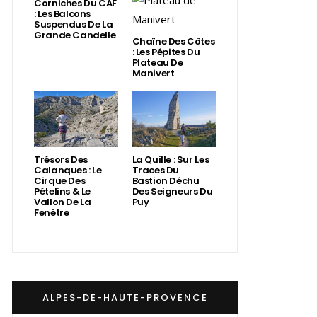
Corniches Du CAF
: Les Balcons
Suspendus De La
Grande Candelle
Chaîne Des Côtes
: Les Pépites Du
Plateau De
Manivert
Trésors Des
La Quille : Sur Les
Calanques : Le
Traces Du
Cirque Des
Bastion Déchu
Pételins & Le
Des Seigneurs Du
Vallon De La
Puy
Fenêtre
ALPES-DE-HAUTE-PROVENCE