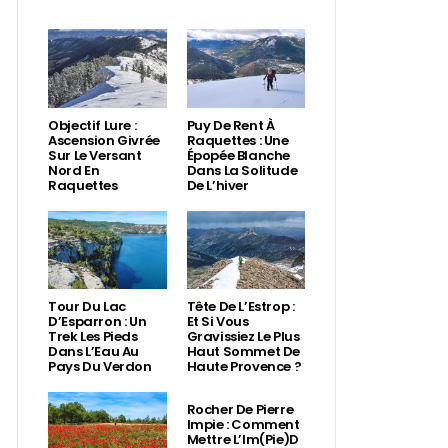
Objectif Lure :
Puy De Rent À
Ascension Givrée
Raquettes : Une
Sur Le Versant
Épopée Blanche
Nord En
Dans La Solitude
Raquettes
De L’hiver
Tour Du Lac
Tête De L’Estrop :
D’Esparron : Un
Et Si Vous
Trek Les Pieds
Gravissiez Le Plus
Dans L’Eau Au
Haut Sommet De
Pays Du Verdon
Haute Provence ?
Rocher De Pierre
Impie : Comment
Mettre L’Im(Pie)d