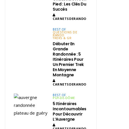
Pied : Les Clés Du
Succès
CARNETSDERANDO
BEST OF
QUESTIONS DE
RANDO
TREKS & GR
Débuter En
Grande
Randonnée : 5
Itinéraires Pour
Un Premier Trek
En Moyenne
Montagne
CARNETSDERANDO
BEST OF
PUY-DE-DÔME
5 Itinéraires
Incontournables
Pour Découvrir
L’Auvergne
CARNETSDERANDO