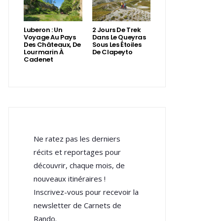
Luberon : Un
2 Jours De Trek
Voyage Au Pays
Dans Le Queyras
Des Châteaux, De
Sous Les Étoiles
Lourmarin À
De Clapeyto
Cadenet
Ne ratez pas les derniers
récits et reportages pour
découvrir, chaque mois, de
nouveaux itinéraires !
Inscrivez-vous pour recevoir la
newsletter de Carnets de
Rando.