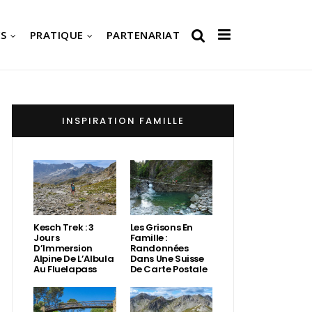
S
PRATIQUE
PARTENARIAT
INSPIRATION FAMILLE
Kesch Trek : 3
Les Grisons En
Jours
Famille :
D’Immersion
Randonnées
Alpine De L’Albula
Dans Une Suisse
Au Fluelapass
De Carte Postale