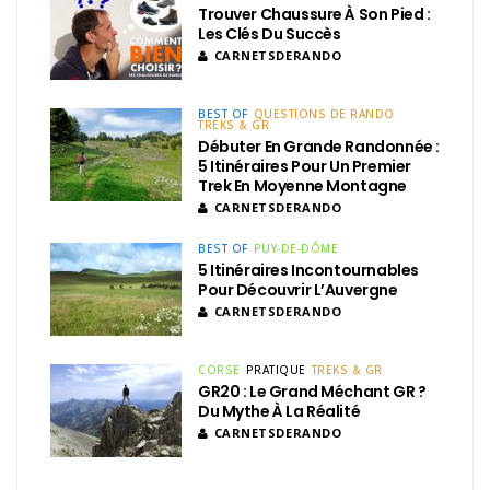
Trouver Chaussure À Son Pied :
Les Clés Du Succès
CARNETSDERANDO
BEST OF
QUESTIONS DE RANDO
TREKS & GR
Débuter En Grande Randonnée :
5 Itinéraires Pour Un Premier
Trek En Moyenne Montagne
CARNETSDERANDO
BEST OF
PUY-DE-DÔME
5 Itinéraires Incontournables
Pour Découvrir L’Auvergne
CARNETSDERANDO
CORSE
PRATIQUE
TREKS & GR
GR20 : Le Grand Méchant GR ?
Du Mythe À La Réalité
CARNETSDERANDO