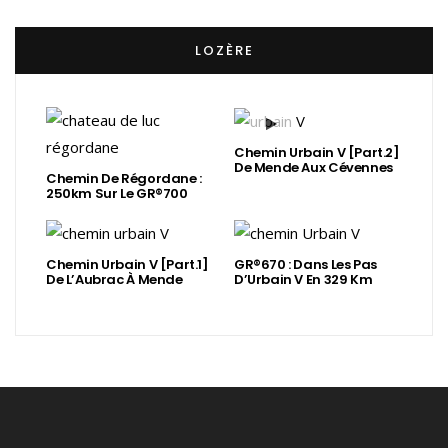
LOZÈRE
Chemin Urbain V [Part.2]
De Mende Aux Cévennes
Chemin De Régordane :
250km Sur Le GR®700
Chemin Urbain V [Part.1]
GR®670 : Dans Les Pas
De L’Aubrac À Mende
D’Urbain V En 329 Km