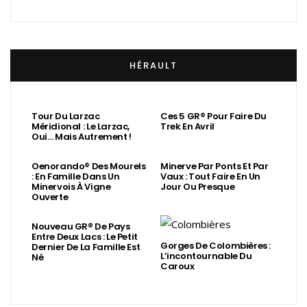
HÉRAULT
Tour Du Larzac
Ces 5 GR® Pour Faire Du
Méridional : Le Larzac,
Trek En Avril
Oui… Mais Autrement !
Oenorando® Des Mourels
Minerve Par Ponts Et Par
: En Famille Dans Un
Vaux : Tout Faire En Un
Minervois À Vigne
Jour Ou Presque
Ouverte
Nouveau GR® De Pays
Entre Deux Lacs : Le Petit
Gorges De Colombières :
Dernier De La Famille Est
L’incontournable Du
Né
Caroux