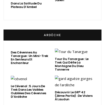
Julien
Dans La Solitude Du
Plateau D’Ambel
ARDÈCHE
Des Cévennes Au
Tanargue : Un Mini-Trek
Tour Du Tanargue : Le
En Senteurs Et
Trek Qui Défie La
Enchanteur
Montagne Du Dieu
Tonnerre
Le Cévenol : 5 Jours De
Trek Dans Les Vallées
Découvrir Le GR® 42
Oubliées Des Cévennes
(2ème Partie) : De Viviers
D’Ardèche
À Laudun