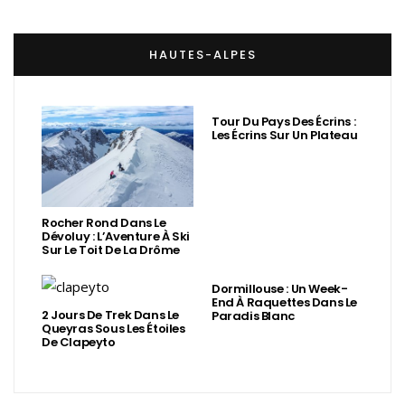
HAUTES-ALPES
Tour Du Pays Des Écrins :
Les Écrins Sur Un Plateau
Rocher Rond Dans Le
Dévoluy : L’Aventure À Ski
Sur Le Toit De La Drôme
Dormillouse : Un Week-
End À Raquettes Dans Le
2 Jours De Trek Dans Le
Paradis Blanc
Queyras Sous Les Étoiles
De Clapeyto