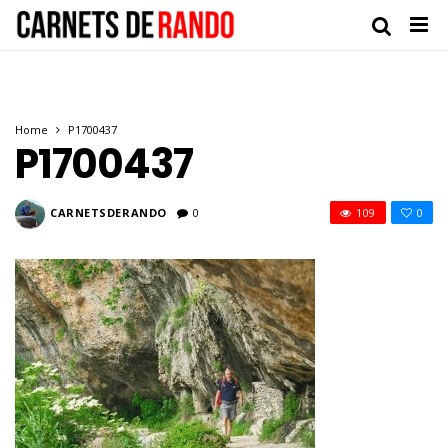
Home
P1700437
P1700437
CARNETSDERANDO
0
109
0