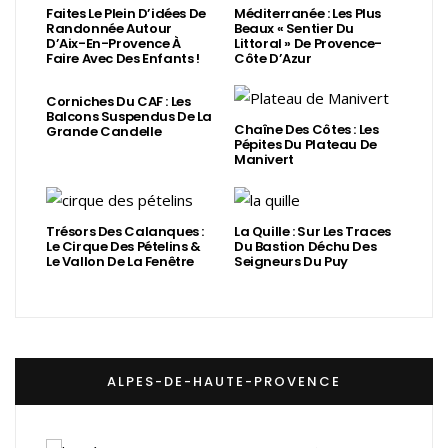
Faites Le Plein D’idées De
Méditerranée : Les Plus
Randonnée Autour
Beaux « Sentier Du
D’Aix-En-Provence À
Littoral » De Provence-
Faire Avec Des Enfants !
Côte D’Azur
Corniches Du CAF : Les
Balcons Suspendus De La
Chaîne Des Côtes : Les
Grande Candelle
Pépites Du Plateau De
Manivert
Trésors Des Calanques :
La Quille : Sur Les Traces
Le Cirque Des Pételins &
Du Bastion Déchu Des
Le Vallon De La Fenêtre
Seigneurs Du Puy
ALPES-DE-HAUTE-PROVENCE