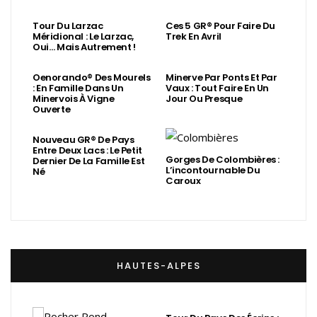
Tour Du Larzac
Ces 5 GR® Pour Faire Du
Méridional : Le Larzac,
Trek En Avril
Oui… Mais Autrement !
Oenorando® Des Mourels
Minerve Par Ponts Et Par
: En Famille Dans Un
Vaux : Tout Faire En Un
Minervois À Vigne
Jour Ou Presque
Ouverte
Nouveau GR® De Pays
Entre Deux Lacs : Le Petit
Gorges De Colombières :
Dernier De La Famille Est
L’incontournable Du
Né
Caroux
HAUTES-ALPES