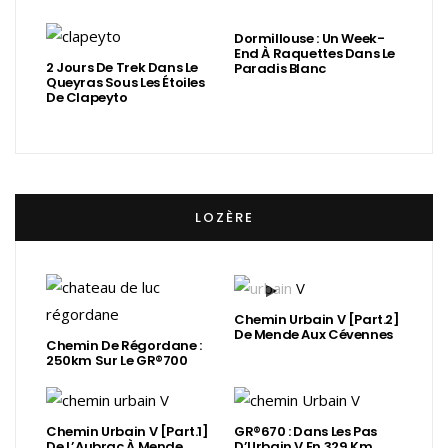
Dormillouse : Un Week-
End À Raquettes Dans Le
2 Jours De Trek Dans Le
Paradis Blanc
Queyras Sous Les Étoiles
De Clapeyto
LOZÈRE
Chemin Urbain V [Part.2]
De Mende Aux Cévennes
Chemin De Régordane :
250km Sur Le GR®700
Chemin Urbain V [Part.1]
GR®670 : Dans Les Pas
De L’Aubrac À Mende
D’Urbain V En 329 Km