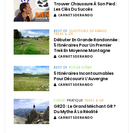
Trouver Chaussure À Son Pied :
Les Clés Du Succès
CARNETSDERANDO
BEST OF
QUESTIONS DE RANDO
TREKS & GR
Débuter En Grande Randonnée :
5 Itinéraires Pour Un Premier
Trek En Moyenne Montagne
CARNETSDERANDO
BEST OF
PUY-DE-DÔME
5 Itinéraires Incontournables
Pour Découvrir L’Auvergne
CARNETSDERANDO
CORSE
PRATIQUE
TREKS & GR
GR20 : Le Grand Méchant GR ?
Du Mythe À La Réalité
CARNETSDERANDO