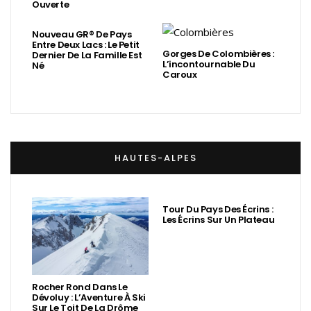
Ouverte
Nouveau GR® De Pays
Entre Deux Lacs : Le Petit
Gorges De Colombières :
Dernier De La Famille Est
L’incontournable Du
Né
Caroux
HAUTES-ALPES
Tour Du Pays Des Écrins :
Les Écrins Sur Un Plateau
Rocher Rond Dans Le
Dévoluy : L’Aventure À Ski
Sur Le Toit De La Drôme