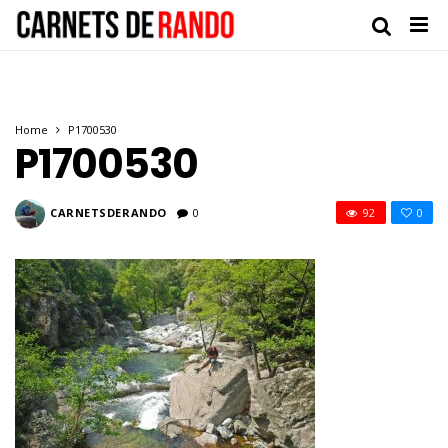
Home
P1700530
P1700530
CARNETSDERANDO
0
92
0