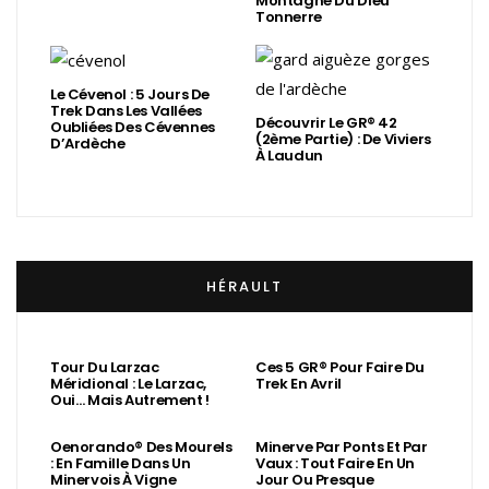
Montagne Du Dieu
Tonnerre
Le Cévenol : 5 Jours De
Trek Dans Les Vallées
Découvrir Le GR® 42
Oubliées Des Cévennes
(2ème Partie) : De Viviers
D’Ardèche
À Laudun
HÉRAULT
Tour Du Larzac
Ces 5 GR® Pour Faire Du
Méridional : Le Larzac,
Trek En Avril
Oui… Mais Autrement !
Oenorando® Des Mourels
Minerve Par Ponts Et Par
: En Famille Dans Un
Vaux : Tout Faire En Un
Minervois À Vigne
Jour Ou Presque