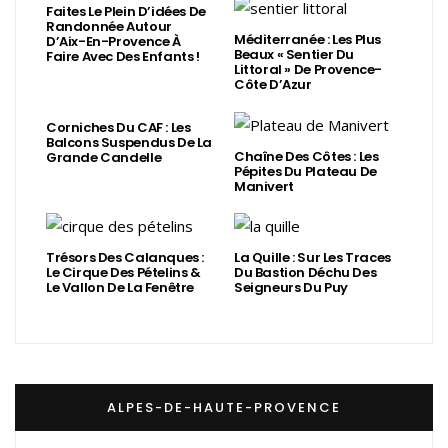
Faites Le Plein D’idées De
Randonnée Autour
Méditerranée : Les Plus
D’Aix-En-Provence À
Beaux « Sentier Du
Faire Avec Des Enfants !
Littoral » De Provence-
Côte D’Azur
Corniches Du CAF : Les
Balcons Suspendus De La
Chaîne Des Côtes : Les
Grande Candelle
Pépites Du Plateau De
Manivert
Trésors Des Calanques :
La Quille : Sur Les Traces
Le Cirque Des Pételins &
Du Bastion Déchu Des
Le Vallon De La Fenêtre
Seigneurs Du Puy
ALPES-DE-HAUTE-PROVENCE