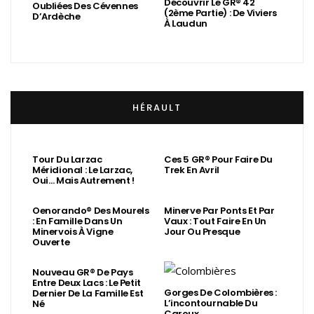
Découvrir Le GR® 42
Oubliées Des Cévennes
(2ème Partie) : De Viviers
D’Ardèche
À Laudun
HÉRAULT
Tour Du Larzac
Ces 5 GR® Pour Faire Du
Méridional : Le Larzac,
Trek En Avril
Oui… Mais Autrement !
Oenorando® Des Mourels
Minerve Par Ponts Et Par
: En Famille Dans Un
Vaux : Tout Faire En Un
Minervois À Vigne
Jour Ou Presque
Ouverte
Nouveau GR® De Pays
Entre Deux Lacs : Le Petit
Gorges De Colombières :
Dernier De La Famille Est
L’incontournable Du
Né
Caroux