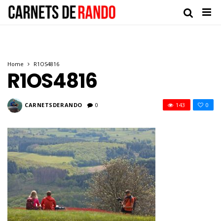
Home
R1OS4816
R1OS4816
CARNETSDERANDO
0
143
0