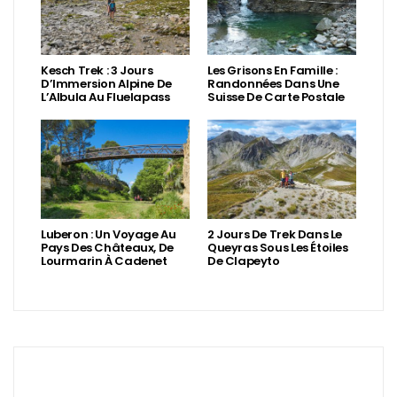
Kesch Trek : 3 Jours
Les Grisons En Famille :
D’Immersion Alpine De
Randonnées Dans Une
L’Albula Au Fluelapass
Suisse De Carte Postale
Luberon : Un Voyage Au
2 Jours De Trek Dans Le
Pays Des Châteaux, De
Queyras Sous Les Étoiles
Lourmarin À Cadenet
De Clapeyto