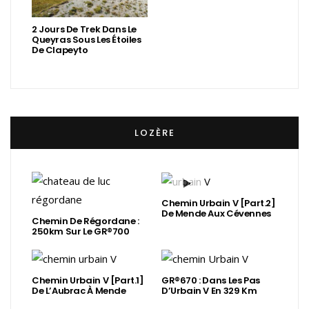
2 Jours De Trek Dans Le
Queyras Sous Les Étoiles
De Clapeyto
LOZÈRE
Chemin Urbain V [Part.2]
De Mende Aux Cévennes
Chemin De Régordane :
250km Sur Le GR®700
Chemin Urbain V [Part.1]
GR®670 : Dans Les Pas
De L’Aubrac À Mende
D’Urbain V En 329 Km