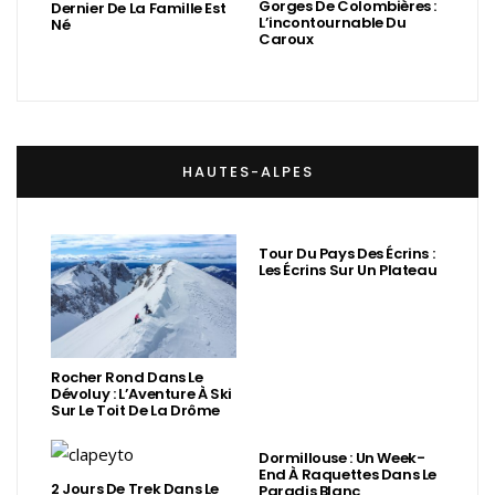
Gorges De Colombières :
Dernier De La Famille Est
L’incontournable Du
Né
Caroux
HAUTES-ALPES
Tour Du Pays Des Écrins :
Les Écrins Sur Un Plateau
Rocher Rond Dans Le
Dévoluy : L’Aventure À Ski
Sur Le Toit De La Drôme
Dormillouse : Un Week-
End À Raquettes Dans Le
2 Jours De Trek Dans Le
Paradis Blanc