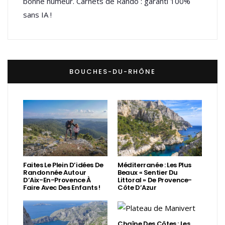
bonne humeur. Carnets de Rando : garanti 100%
sans IA !
BOUCHES-DU-RHÔNE
Faites Le Plein D’idées De
Méditerranée : Les Plus
Randonnée Autour
Beaux « Sentier Du
D’Aix-En-Provence À
Littoral » De Provence-
Faire Avec Des Enfants !
Côte D’Azur
Chaîne Des Côtes : Les