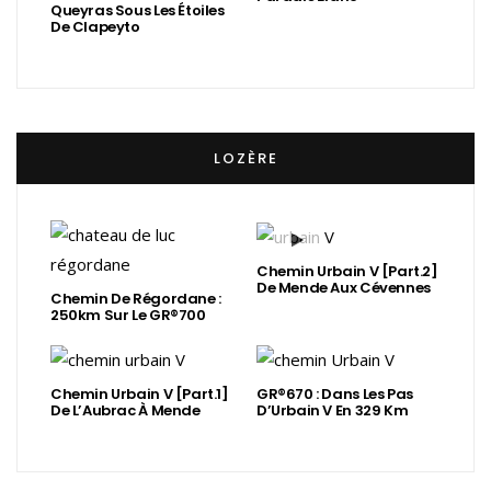
Queyras Sous Les Étoiles
De Clapeyto
LOZÈRE
Chemin Urbain V [Part.2]
De Mende Aux Cévennes
Chemin De Régordane :
250km Sur Le GR®700
Chemin Urbain V [Part.1]
GR®670 : Dans Les Pas
De L’Aubrac À Mende
D’Urbain V En 329 Km