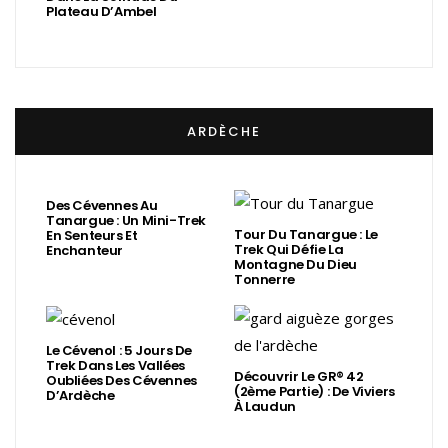
Plateau D’Ambel
ARDÈCHE
Des Cévennes Au
Tanargue : Un Mini-Trek
Tour Du Tanargue : Le
En Senteurs Et
Trek Qui Défie La
Enchanteur
Montagne Du Dieu
Tonnerre
Le Cévenol : 5 Jours De
Trek Dans Les Vallées
Découvrir Le GR® 42
Oubliées Des Cévennes
(2ème Partie) : De Viviers
D’Ardèche
À Laudun