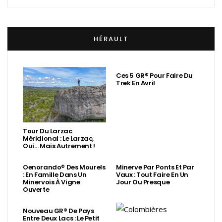
HÉRAULT
Ces 5 GR® Pour Faire Du
Trek En Avril
Tour Du Larzac
Méridional : Le Larzac,
Oui… Mais Autrement !
Oenorando® Des Mourels
Minerve Par Ponts Et Par
: En Famille Dans Un
Vaux : Tout Faire En Un
Minervois À Vigne
Jour Ou Presque
Ouverte
Nouveau GR® De Pays
Entre Deux Lacs : Le Petit