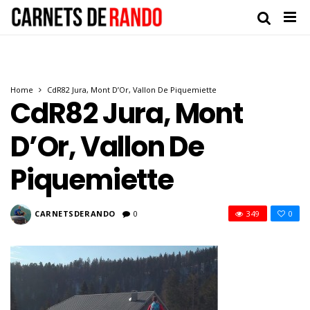
Home
CdR82 Jura, Mont D’Or, Vallon De Piquemiette
CdR82 Jura, Mont
D’Or, Vallon De
Piquemiette
CARNETSDERANDO
0
349
0