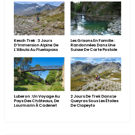
Kesch Trek : 3 Jours
Les Grisons En Famille :
D’Immersion Alpine De
Randonnées Dans Une
L’Albula Au Fluelapass
Suisse De Carte Postale
Luberon : Un Voyage Au
2 Jours De Trek Dans Le
Pays Des Châteaux, De
Queyras Sous Les Étoiles
Lourmarin À Cadenet
De Clapeyto