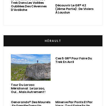
Trek Dans Les Vallées
Découvrir Le GR® 42
Oubliées Des Cévennes
(2ème Partie) : De Viviers
D’Ardèche
À Laudun
HÉRAULT
Ces 5 GR® Pour Faire Du
Trek En Avril
Tour Du Larzac
Méridional : Le Larzac,
Oui… Mais Autrement !
Oenorando® Des Mourels
Minerve Par Ponts Et Par
: En Famille Dans Un
Vaux : Tout Faire En Un