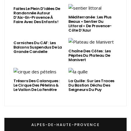
Faites Le Plein D’idées De
Randonnée Autour
Méditerranée : Les Plus
D’Aix-En-Provence À
Beaux « Sentier Du
Faire Avec Des Enfants !
Littoral » De Provence-
Côte D’Azur
Corniches Du CAF : Les
Balcons Suspendus De La
Chaîne Des Côtes : Les
Grande Candelle
Pépites Du Plateau De
Manivert
Trésors Des Calanques :
La Quille : Sur Les Traces
Le Cirque Des Pételins &
Du Bastion Déchu Des
Le Vallon De La Fenêtre
Seigneurs Du Puy
ALPES-DE-HAUTE-PROVENCE