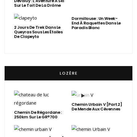
Dévoluy : L’Aventure À Ski
Sur Le Toit De La Drôme
Dormillouse : Un Week-
End À Raquettes Dans Le
2 Jours De Trek Dans Le
Paradis Blanc
Queyras Sous Les Étoiles
De Clapeyto
LOZÈRE
Chemin Urbain V [Part.2]
De Mende Aux Cévennes
Chemin De Régordane :
250km Sur Le GR®700