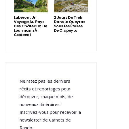
Luberon : Un
2 Jours De Trek
Voyage Au Pays
Dans Le Queyras
Des Châteaux, De
Sous Les Étoiles
Lourmarin À
De Clapeyto
Cadenet
Ne ratez pas les derniers
récits et reportages pour
découvrir, chaque mois, de
nouveaux itinéraires !
Inscrivez-vous pour recevoir la
newsletter de Carnets de
Rando.