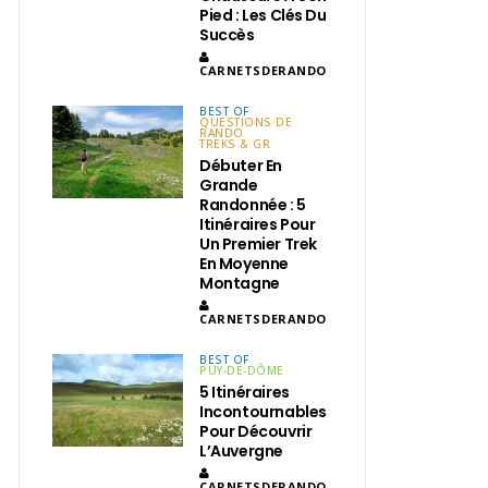
Pied : Les Clés Du
Succès
CARNETSDERANDO
BEST OF
QUESTIONS DE
RANDO
TREKS & GR
Débuter En
Grande
Randonnée : 5
Itinéraires Pour
Un Premier Trek
En Moyenne
Montagne
CARNETSDERANDO
BEST OF
PUY-DE-DÔME
5 Itinéraires
Incontournables
Pour Découvrir
L’Auvergne
CARNETSDERANDO