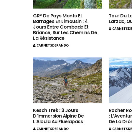
GR® De Pays Monts Et
Tour Du La
Barrages En Limousin : 4
Larzac, O
Jours Entre Combade Et
CARNETSD
Briance, Sur Les Chemins De
La Résistance
CARNETSDERANDO
Kesch Trek : 3 Jours
Rocher Ro
D’Immersion Alpine De
: L’Aventur
L’Albula Au Fluelapass
De La Dr
CARNETSDERANDO
CARNETSD