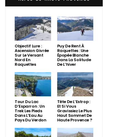
Objectif Lure :
Puy De Rent À
Ascension Givrée
Raquettes : Une
Sur Le Versant
Épopée Blanche
Nord En
Dans La Solitude
Raquettes
De L’hiver
Tour Du Lac
Tête De L’Estrop :
D’Esparron : Un
Et Si Vous
Trek Les Pieds
Gravissiez Le Plus
Dans L’Eau Au
Haut Sommet De
Pays Du Verdon
Haute Provence ?