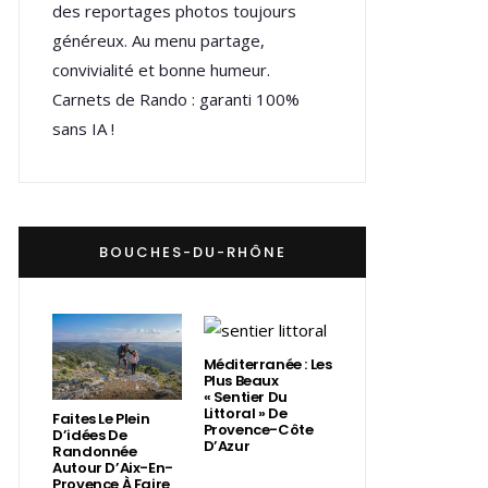
des reportages photos toujours
généreux. Au menu partage,
convivialité et bonne humeur.
Carnets de Rando : garanti 100%
sans IA !
BOUCHES-DU-RHÔNE
Méditerranée : Les
Plus Beaux
« Sentier Du
Littoral » De
Faites Le Plein
Provence-Côte
D’idées De
D’Azur
Randonnée
Autour D’Aix-En-
Provence À Faire