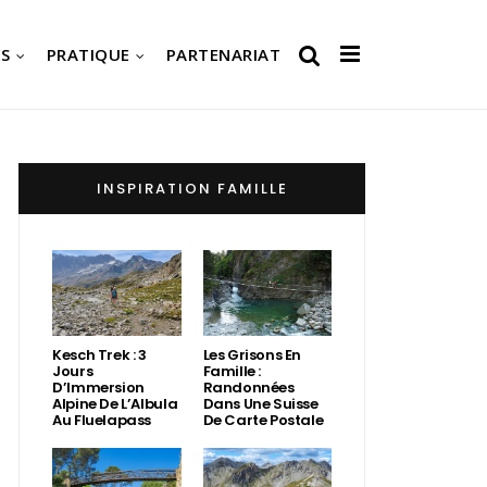
S
PRATIQUE
PARTENARIAT
INSPIRATION FAMILLE
Kesch Trek : 3
Les Grisons En
Jours
Famille :
D’Immersion
Randonnées
Alpine De L’Albula
Dans Une Suisse
Au Fluelapass
De Carte Postale