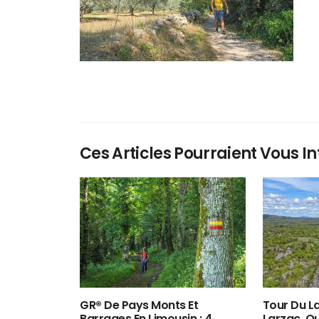
Ces Articles Pourraient Vous In
GR® De Pays Monts Et
Tour Du La
Barrages En Limousin : 4
Larzac, O