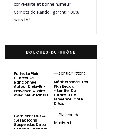
convivialité et bonne humeur.
Carnets de Rando : garanti 100%
sans IA !
BOUCHES-DU-RHÔNE
Faites Le Plein
D’idées De
Méditerranée : Les
Randonnée
Plus Beaux
Autour D’Aix-En-
« Sentier Du
Provence À Faire
Littoral » De
Avec Des Enfants !
Provence-Côte
D’Azur
Corniches Du CAF
: Les Balcons
Suspendus De La
Grande Candelle