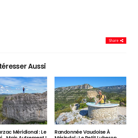
Share
téresser Aussi
rzac Méridional : Le
Randonnée Vaudoise À
ui… Mais Autrement !
Mérindol : Le Petit Luberon