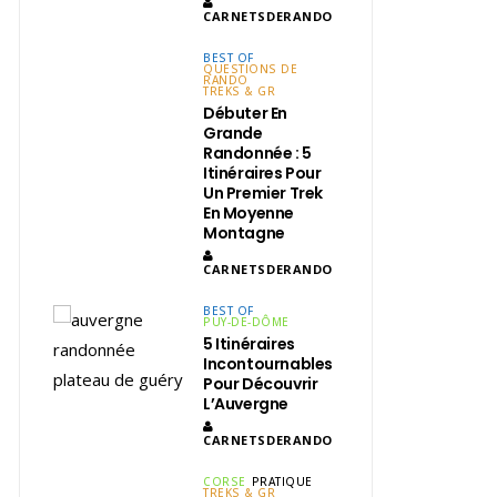
CARNETSDERANDO
BEST OF
QUESTIONS DE
RANDO
TREKS & GR
Débuter En
Grande
Randonnée : 5
Itinéraires Pour
Un Premier Trek
En Moyenne
Montagne
CARNETSDERANDO
BEST OF
PUY-DE-DÔME
5 Itinéraires
Incontournables
Pour Découvrir
L’Auvergne
CARNETSDERANDO
CORSE
PRATIQUE
TREKS & GR