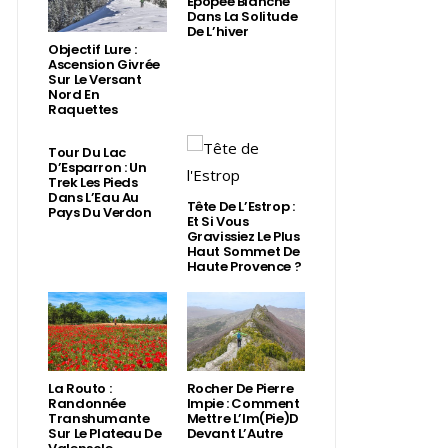
Épopée Blanche
Dans La Solitude
De L’hiver
Objectif Lure :
Ascension Givrée
Sur Le Versant
Nord En
Raquettes
Tour Du Lac
D’Esparron : Un
Trek Les Pieds
Dans L’Eau Au
Tête De L’Estrop :
Pays Du Verdon
Et Si Vous
Gravissiez Le Plus
Haut Sommet De
Haute Provence ?
La Routo :
Rocher De Pierre
Randonnée
Impie : Comment
Transhumante
Mettre L’Im(Pie)d
Sur Le Plateau De
Devant L’Autre