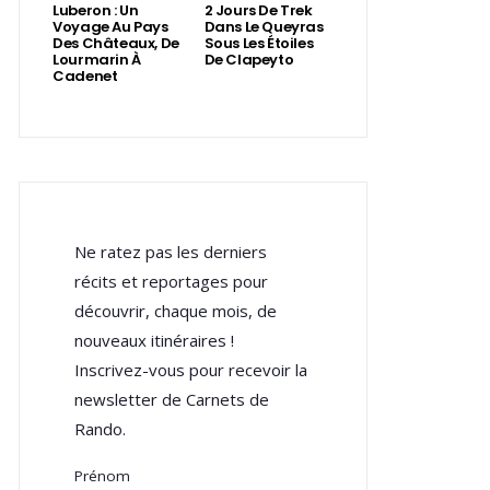
Luberon : Un
2 Jours De Trek
Voyage Au Pays
Dans Le Queyras
Des Châteaux, De
Sous Les Étoiles
Lourmarin À
De Clapeyto
Cadenet
Ne ratez pas les derniers
récits et reportages pour
découvrir, chaque mois, de
nouveaux itinéraires !
Inscrivez-vous pour recevoir la
newsletter de Carnets de
Rando.
Prénom