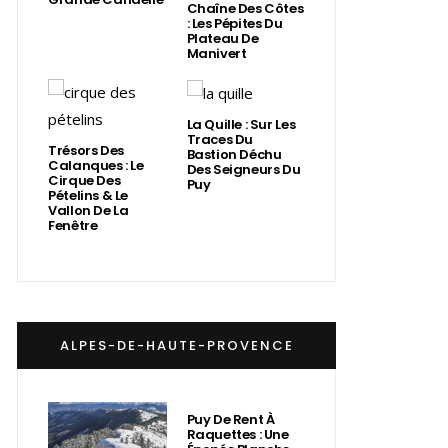
Chaîne Des Côtes
: Les Pépites Du
Plateau De
Manivert
La Quille : Sur Les
Traces Du
Trésors Des
Bastion Déchu
Calanques : Le
Des Seigneurs Du
Cirque Des
Puy
Pételins & Le
Vallon De La
Fenêtre
ALPES-DE-HAUTE-PROVENCE
Puy De Rent À
Raquettes : Une