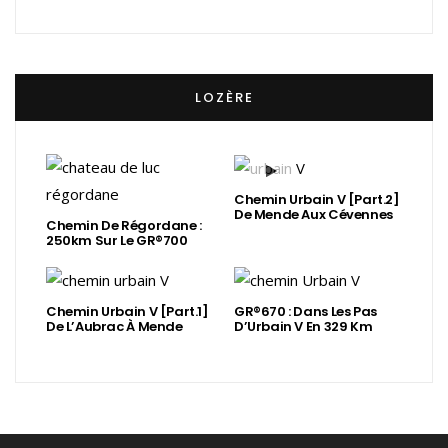
LOZÈRE
Chemin Urbain V [Part.2]
De Mende Aux Cévennes
Chemin De Régordane :
250km Sur Le GR®700
Chemin Urbain V [Part.1]
GR®670 : Dans Les Pas
De L’Aubrac À Mende
D’Urbain V En 329 Km