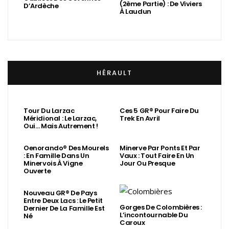
(2ème Partie) : De Viviers
D’Ardèche
À Laudun
HÉRAULT
Tour Du Larzac
Ces 5 GR® Pour Faire Du
Méridional : Le Larzac,
Trek En Avril
Oui… Mais Autrement !
Oenorando® Des Mourels
Minerve Par Ponts Et Par
: En Famille Dans Un
Vaux : Tout Faire En Un
Minervois À Vigne
Jour Ou Presque
Ouverte
Nouveau GR® De Pays
Entre Deux Lacs : Le Petit
Gorges De Colombières :
Dernier De La Famille Est
L’incontournable Du
Né
Caroux