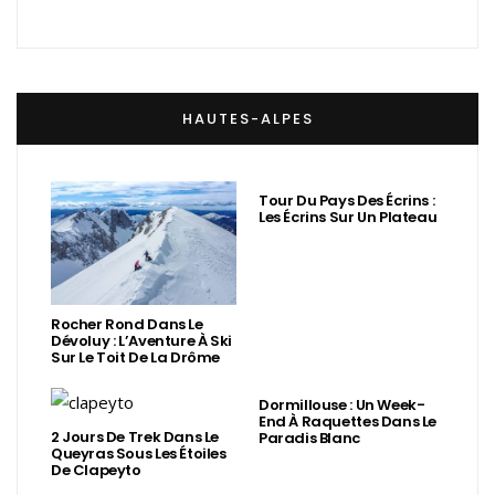
HAUTES-ALPES
Tour Du Pays Des Écrins :
Les Écrins Sur Un Plateau
Rocher Rond Dans Le
Dévoluy : L’Aventure À Ski
Sur Le Toit De La Drôme
Dormillouse : Un Week-
End À Raquettes Dans Le
2 Jours De Trek Dans Le
Paradis Blanc
Queyras Sous Les Étoiles
De Clapeyto