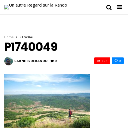
Home
P1740049
P1740049
CARNETSDERANDO
0
125
0