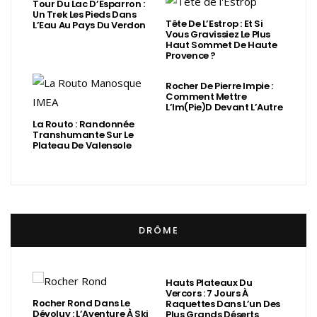
Tour Du Lac D’Esparron :
Un Trek Les Pieds Dans
Tête De L’Estrop : Et Si
L’Eau Au Pays Du Verdon
Vous Gravissiez Le Plus
Haut Sommet De Haute
Provence ?
Rocher De Pierre Impie :
Comment Mettre
L’Im(Pie)d Devant L’Autre
La Routo : Randonnée
Transhumante Sur Le
Plateau De Valensole
DRÔME
Hauts Plateaux Du
Vercors : 7 Jours À
Rocher Rond Dans Le
Raquettes Dans L’un Des
Dévoluy : L’Aventure À Ski
Plus Grands Déserts