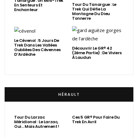
Tanargue : Un Mini-Trek
Tour Du Tanargue : Le
En Senteurs Et
Trek Qui Défie La
Enchanteur
Montagne Du Dieu
Tonnerre
Le Cévenol : 5 Jours De
Trek Dans Les Vallées
Découvrir Le GR® 42
Oubliées Des Cévennes
(2ème Partie) : De Viviers
D’Ardèche
À Laudun
HÉRAULT
Tour Du Larzac
Ces 5 GR® Pour Faire Du
Méridional : Le Larzac,
Trek En Avril
Oui… Mais Autrement !