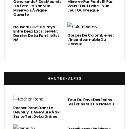
Oenorando® Des Mourels
Minerve Par Ponts Et Par
: En Famille Dans Un
Vaux : Tout Faire En Un
Minervois À Vigne
Jour Ou Presque
Ouverte
Nouveau GR® De Pays
Entre Deux Lacs : Le Petit
Gorges De Colombières :
Dernier De La Famille Est
L’incontournable Du
Né
Caroux
HAUTES-ALPES
Tour Du Pays Des Écrins :
Les Écrins Sur Un Plateau
Rocher Rond Dans Le
Dévoluy : L’Aventure À Ski
Sur Le Toit De La Drôme
Dormillouse : Un Week-