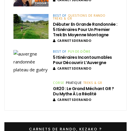
BEST OF
QUESTIONS DE RANDO
TREKS & GR
Débuter En Grande Randonnée :
5 Itinéraires Pour Un Premier
Trek En Moyenne Montagne
CARNETSDERANDO
BEST OF
PUY-DE-DÔME
5 Itinéraires Incontournables
Pour Découvrir L’Auvergne
CARNETSDERANDO
CORSE
PRATIQUE
TREKS & GR
GR20 : Le Grand Méchant GR ?
Du Mythe À La Réalité
CARNETSDERANDO
CARNETS DE RANDO, KEZAKO ?