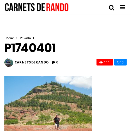
Home
P1740401
P1740401
CARNETSDERANDO
0
111
0