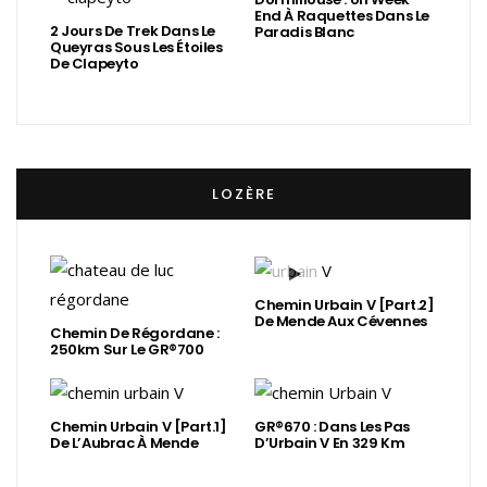
End À Raquettes Dans Le
2 Jours De Trek Dans Le
Paradis Blanc
Queyras Sous Les Étoiles
De Clapeyto
LOZÈRE
Chemin Urbain V [Part.2]
De Mende Aux Cévennes
Chemin De Régordane :
250km Sur Le GR®700
Chemin Urbain V [Part.1]
GR®670 : Dans Les Pas
De L’Aubrac À Mende
D’Urbain V En 329 Km