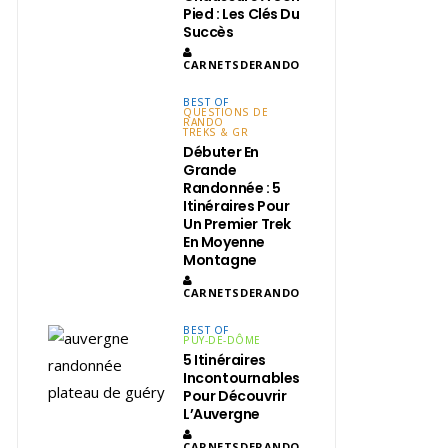
Pied : Les Clés Du
Succès
CARNETSDERANDO
BEST OF
QUESTIONS DE
RANDO
TREKS & GR
Débuter En
Grande
Randonnée : 5
Itinéraires Pour
Un Premier Trek
En Moyenne
Montagne
CARNETSDERANDO
BEST OF
PUY-DE-DÔME
5 Itinéraires
Incontournables
Pour Découvrir
L’Auvergne
CARNETSDERANDO