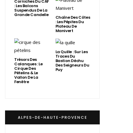
Corniches Du CAF
: Les Balcons
Suspendus De La
Grande Candelle
Chaîne Des Côtes
: Les Pépites Du
Plateau De
Manivert
La Quille : Sur Les
Traces Du
Trésors Des
Bastion Déchu
Calanques : Le
Des Seigneurs Du
Cirque Des
Puy
Pételins & Le
Vallon De La
Fenêtre
ALPES-DE-HAUTE-PROVENCE