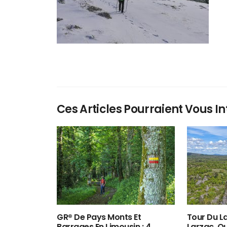
Ces Articles Pourraient Vous In
GR® De Pays Monts Et
Tour Du La
Barrages En Limousin : 4
Larzac, O