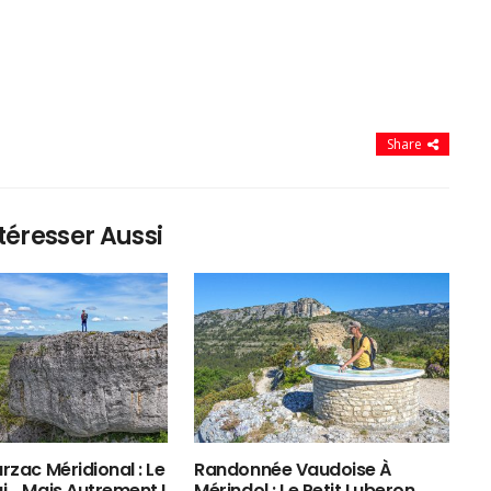
Share
téresser Aussi
rzac Méridional : Le
Randonnée Vaudoise À
ui… Mais Autrement !
Mérindol : Le Petit Luberon