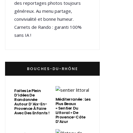
des reportages photos toujours
généreux. Au menu partage,
convivialité et bonne humeur.
Carnets de Rando : garanti 100%
sans IA !
BOUCHES-DU-RHÔNE
Faites Le Plein
D’idées De
Méditerranée : Les
Randonnée
Plus Beaux
Autour D’Aix-En-
« Sentier Du
Provence À Faire
Littoral » De
Avec Des Enfants !
Provence-Côte
D’Azur