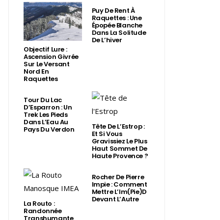
Puy De Rent À
Raquettes : Une
Épopée Blanche
Dans La Solitude
De L’hiver
Objectif Lure :
Ascension Givrée
Sur Le Versant
Nord En
Raquettes
Tour Du Lac
D’Esparron : Un
Trek Les Pieds
Dans L’Eau Au
Tête De L’Estrop :
Pays Du Verdon
Et Si Vous
Gravissiez Le Plus
Haut Sommet De
Haute Provence ?
Rocher De Pierre
Impie : Comment
Mettre L’Im(Pie)d
Devant L’Autre
La Routo :
Randonnée
Transhumante