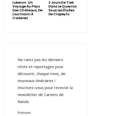
Luberon : Un
2 Jours De Trek
Voyage Au Pays
Dans Le Queyras
Des Châteaux, De
Sous Les Étoiles
Lourmarin À
De Clapeyto
Cadenet
Ne ratez pas les derniers
récits et reportages pour
découvrir, chaque mois, de
nouveaux itinéraires !
Inscrivez-vous pour recevoir la
newsletter de Carnets de
Rando.
Prénom