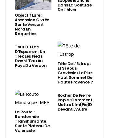
Épopée Blanche
Dans La Solitude
De L’hiver
Objectif Lure :
Ascension Givrée
Sur Le Versant
Nord En
Raquettes
Tour Du Lac
D’Esparron : Un
Trek Les Pieds
Dans L’Eau Au
Tête De L’Estrop :
Pays Du Verdon
Et Si Vous
Gravissiez Le Plus
Haut Sommet De
Haute Provence ?
Rocher De Pierre
Impie : Comment
Mettre L’Im(Pie)d
Devant L’Autre
La Routo :
Randonnée
Transhumante
Sur Le Plateau De
Valensole