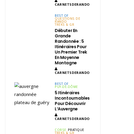
CARNETSDERANDO
BEST OF
QUESTIONS DE
RANDO
TREKS & GR
Débuter En
Grande
Randonnée : 5
Itinéraires Pour
Un Premier Trek
En Moyenne
Montagne
CARNETSDERANDO
BEST OF
PUY-DE-DÔME
5 Itinéraires
Incontournables
Pour Découvrir
L’Auvergne
CARNETSDERANDO
CORSE
PRATIQUE
TREKS & GR