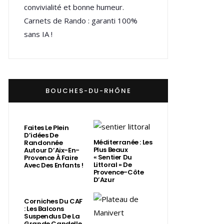
convivialité et bonne humeur.
Carnets de Rando : garanti 100%
sans IA !
BOUCHES-DU-RHÔNE
Faites Le Plein
D’idées De
Méditerranée : Les
Randonnée
Plus Beaux
Autour D’Aix-En-
« Sentier Du
Provence À Faire
Littoral » De
Avec Des Enfants !
Provence-Côte
D’Azur
Corniches Du CAF
: Les Balcons
Suspendus De La
Grande Candelle