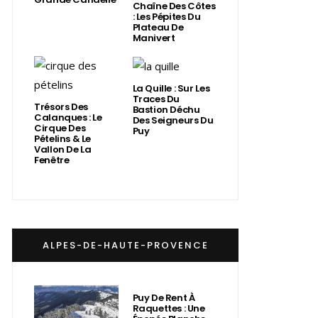
Chaîne Des Côtes
: Les Pépites Du
Plateau De
Manivert
La Quille : Sur Les
Traces Du
Trésors Des
Bastion Déchu
Calanques : Le
Des Seigneurs Du
Cirque Des
Puy
Pételins & Le
Vallon De La
Fenêtre
ALPES-DE-HAUTE-PROVENCE
Puy De Rent À
Raquettes : Une