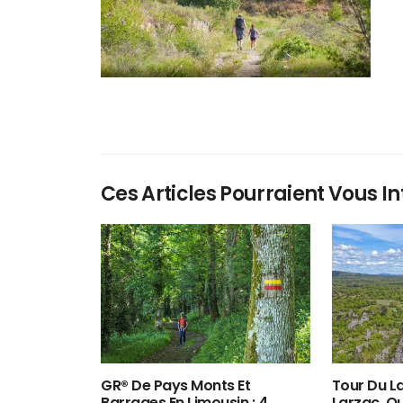
Ces Articles Pourraient Vous In
GR® De Pays Monts Et
Tour Du La
Barrages En Limousin : 4
Larzac, O