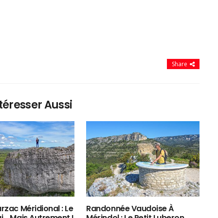
Share
téresser Aussi
rzac Méridional : Le
Randonnée Vaudoise À
ui… Mais Autrement !
Mérindol : Le Petit Luberon