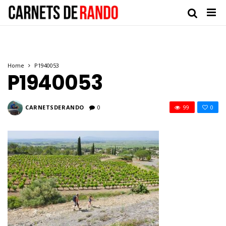
Home
P1940053
P1940053
CARNETSDERANDO
0
99
0