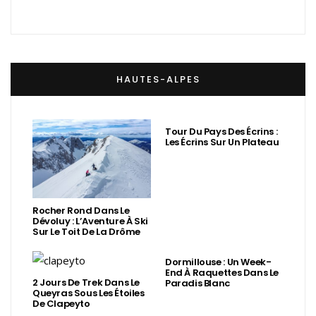
HAUTES-ALPES
Tour Du Pays Des Écrins :
Les Écrins Sur Un Plateau
Rocher Rond Dans Le
Dévoluy : L’Aventure À Ski
Sur Le Toit De La Drôme
Dormillouse : Un Week-
End À Raquettes Dans Le
2 Jours De Trek Dans Le
Paradis Blanc
Queyras Sous Les Étoiles
De Clapeyto