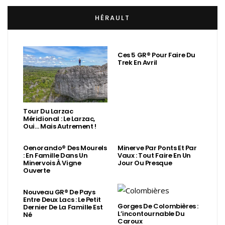
HÉRAULT
Ces 5 GR® Pour Faire Du
Trek En Avril
Tour Du Larzac
Méridional : Le Larzac,
Oui… Mais Autrement !
Oenorando® Des Mourels
Minerve Par Ponts Et Par
: En Famille Dans Un
Vaux : Tout Faire En Un
Minervois À Vigne
Jour Ou Presque
Ouverte
Nouveau GR® De Pays
Entre Deux Lacs : Le Petit
Gorges De Colombières :
Dernier De La Famille Est
L’incontournable Du
Né
Caroux