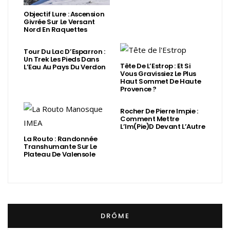
Objectif Lure : Ascension
Givrée Sur Le Versant
Nord En Raquettes
Tour Du Lac D’Esparron :
Un Trek Les Pieds Dans
Tête De L’Estrop : Et Si
L’Eau Au Pays Du Verdon
Vous Gravissiez Le Plus
Haut Sommet De Haute
Provence ?
Rocher De Pierre Impie :
Comment Mettre
L’Im(Pie)d Devant L’Autre
La Routo : Randonnée
Transhumante Sur Le
Plateau De Valensole
DRÔME