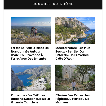
BOUCHES-DU-RHÔNE
Faites Le Plein D’idées De
Méditerranée : Les Plus
Randonnée Autour
Beaux « Sentier Du
D’Aix-En-Provence À
Littoral » De Provence-
Faire Avec Des Enfants !
Côte D’Azur
Corniches Du CAF : Les
Chaîne Des Côtes : Les
Balcons Suspendus De La
Pépites Du Plateau De
Grande Candelle
Manivert