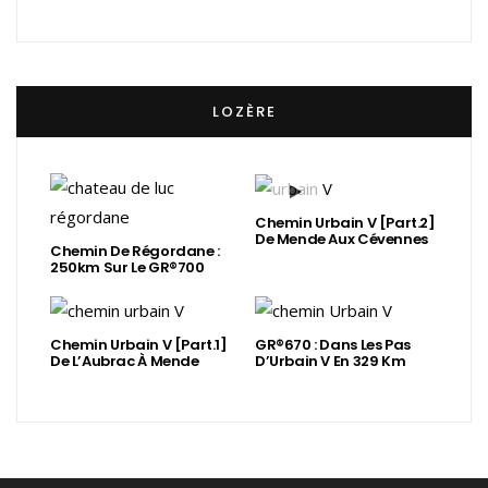
LOZÈRE
Chemin Urbain V [Part.2]
De Mende Aux Cévennes
Chemin De Régordane :
250km Sur Le GR®700
Chemin Urbain V [Part.1]
GR®670 : Dans Les Pas
De L’Aubrac À Mende
D’Urbain V En 329 Km