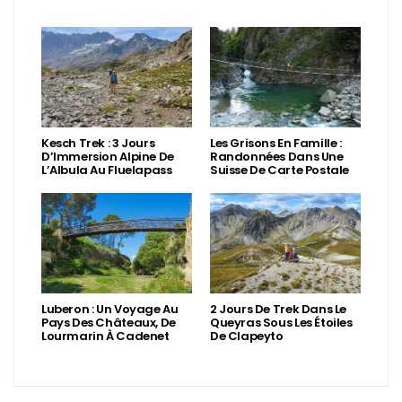
Kesch Trek : 3 Jours
Les Grisons En Famille :
D’Immersion Alpine De
Randonnées Dans Une
L’Albula Au Fluelapass
Suisse De Carte Postale
Luberon : Un Voyage Au
2 Jours De Trek Dans Le
Pays Des Châteaux, De
Queyras Sous Les Étoiles
Lourmarin À Cadenet
De Clapeyto