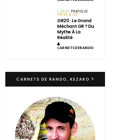
CORSE
PRATIQUE
TREKS & GR
GR20 : Le Grand
Méchant GR ? Du
Mythe À La
Réalité
CARNETSDERANDO
CARNETS DE RANDO, KEZAKO ?