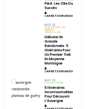
Pied : Les Clés Du
Succès
CARNETSDERANDO
BEST OF
QUESTIONS DE
RANDO
TREKS & GR
Débuter En
Grande
Randonnée : 5
Itinéraires Pour
Un Premier Trek
En Moyenne
Montagne
CARNETSDERANDO
BEST OF
PUY-DE-DÔME
5 Itinéraires
Incontournables
Pour Découvrir
L’Auvergne
CARNETSDERANDO