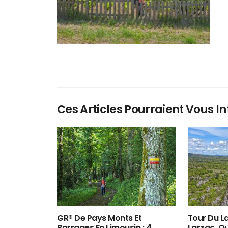
Ces Articles Pourraient Vous In
GR® De Pays Monts Et
Tour Du La
Barrages En Limousin : 4
Larzac, O