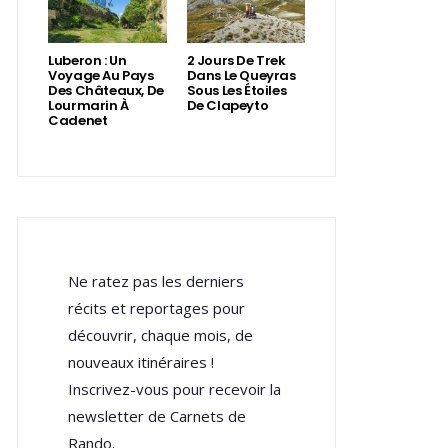
Luberon : Un
2 Jours De Trek
Voyage Au Pays
Dans Le Queyras
Des Châteaux, De
Sous Les Étoiles
Lourmarin À
De Clapeyto
Cadenet
Ne ratez pas les derniers
récits et reportages pour
découvrir, chaque mois, de
nouveaux itinéraires !
Inscrivez-vous pour recevoir la
newsletter de Carnets de
Rando.