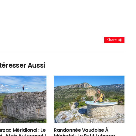
Share
téresser Aussi
rzac Méridional : Le
Randonnée Vaudoise À
ui… Mais Autrement !
Mérindol : Le Petit Luberon