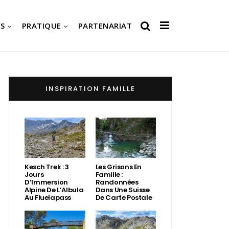
S
PRATIQUE
PARTENARIAT
INSPIRATION FAMILLE
Kesch Trek : 3
Les Grisons En
Jours
Famille :
D’Immersion
Randonnées
Alpine De L’Albula
Dans Une Suisse
Au Fluelapass
De Carte Postale