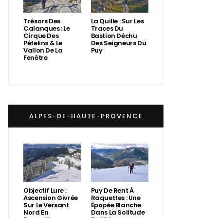
Trésors Des
La Quille : Sur Les
Calanques : Le
Traces Du
Cirque Des
Bastion Déchu
Pételins & Le
Des Seigneurs Du
Vallon De La
Puy
Fenêtre
ALPES-DE-HAUTE-PROVENCE
Objectif Lure :
Puy De Rent À
Ascension Givrée
Raquettes : Une
Sur Le Versant
Épopée Blanche
Nord En
Dans La Solitude