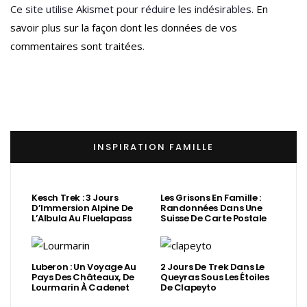
Ce site utilise Akismet pour réduire les indésirables.
En
savoir plus sur la façon dont les données de vos
commentaires sont traitées
.
INSPIRATION FAMILLE
Kesch Trek : 3 Jours
Les Grisons En Famille :
D’Immersion Alpine De
Randonnées Dans Une
L’Albula Au Fluelapass
Suisse De Carte Postale
Luberon : Un Voyage Au
2 Jours De Trek Dans Le
Pays Des Châteaux, De
Queyras Sous Les Étoiles
Lourmarin À Cadenet
De Clapeyto