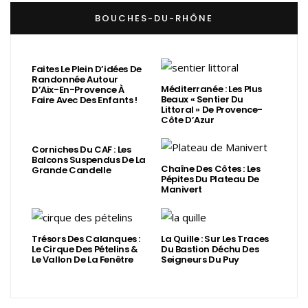
BOUCHES-DU-RHÔNE
Faites Le Plein D’idées De
Randonnée Autour
Méditerranée : Les Plus
D’Aix-En-Provence À
Beaux « Sentier Du
Faire Avec Des Enfants !
Littoral » De Provence-
Côte D’Azur
Corniches Du CAF : Les
Balcons Suspendus De La
Chaîne Des Côtes : Les
Grande Candelle
Pépites Du Plateau De
Manivert
Trésors Des Calanques :
La Quille : Sur Les Traces
Le Cirque Des Pételins &
Du Bastion Déchu Des
Le Vallon De La Fenêtre
Seigneurs Du Puy