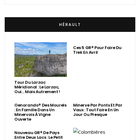
HÉRAULT
Ces 5 GR® Pour Faire Du
Trek En Avril
Tour Du Larzac
Méridional : Le Larzac,
Oui… Mais Autrement !
Oenorando® Des Mourels
Minerve Par Ponts Et Par
: En Famille Dans Un
Vaux : Tout Faire En Un
Minervois À Vigne
Jour Ou Presque
Ouverte
Nouveau GR® De Pays
Entre Deux Lacs : Le Petit