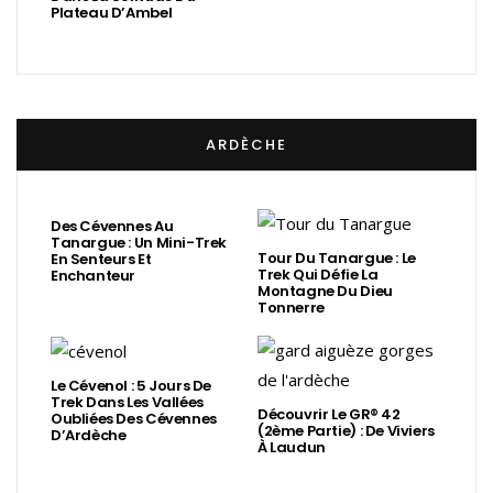
Plateau D’Ambel
ARDÈCHE
Des Cévennes Au
Tanargue : Un Mini-Trek
Tour Du Tanargue : Le
En Senteurs Et
Trek Qui Défie La
Enchanteur
Montagne Du Dieu
Tonnerre
Le Cévenol : 5 Jours De
Trek Dans Les Vallées
Découvrir Le GR® 42
Oubliées Des Cévennes
(2ème Partie) : De Viviers
D’Ardèche
À Laudun