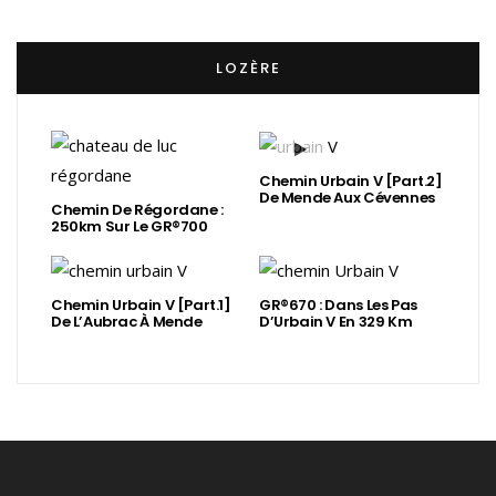
LOZÈRE
Chemin Urbain V [Part.2]
De Mende Aux Cévennes
Chemin De Régordane :
250km Sur Le GR®700
Chemin Urbain V [Part.1]
GR®670 : Dans Les Pas
De L’Aubrac À Mende
D’Urbain V En 329 Km