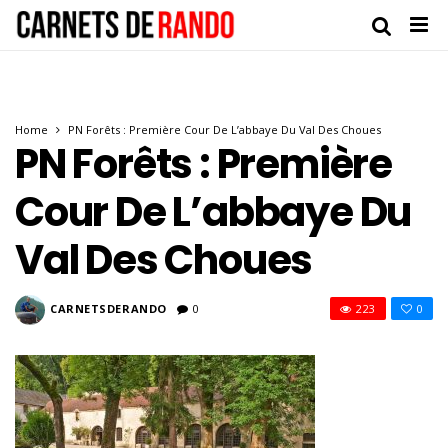
Home
PN Forêts : Première Cour De L’abbaye Du Val Des Choues
PN Forêts : Première
Cour De L’abbaye Du
Val Des Choues
CARNETSDERANDO
0
223
0