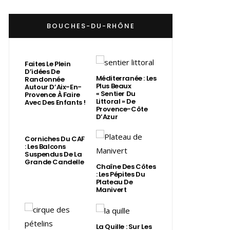
BOUCHES-DU-RHÔNE
Faites Le Plein
D’idées De
Méditerranée : Les
Randonnée
Plus Beaux
Autour D’Aix-En-
« Sentier Du
Provence À Faire
Littoral » De
Avec Des Enfants !
Provence-Côte
D’Azur
Corniches Du CAF
: Les Balcons
Suspendus De La
Grande Candelle
Chaîne Des Côtes
: Les Pépites Du
Plateau De
Manivert
La Quille : Sur Les