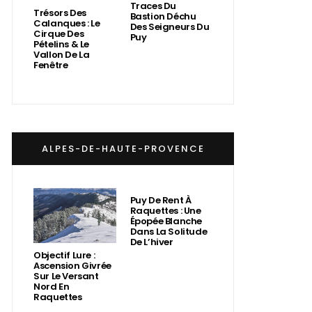
Traces Du
Trésors Des
Bastion Déchu
Calanques : Le
Des Seigneurs Du
Cirque Des
Puy
Pételins & Le
Vallon De La
Fenêtre
ALPES-DE-HAUTE-PROVENCE
Puy De Rent À
Raquettes : Une
Épopée Blanche
Dans La Solitude
De L’hiver
Objectif Lure :
Ascension Givrée
Sur Le Versant
Nord En
Raquettes