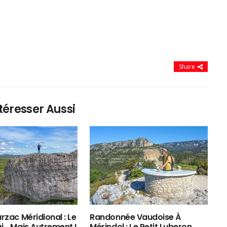
Share
téresser Aussi
rzac Méridional : Le
Randonnée Vaudoise À
ui… Mais Autrement !
Mérindol : Le Petit Luberon