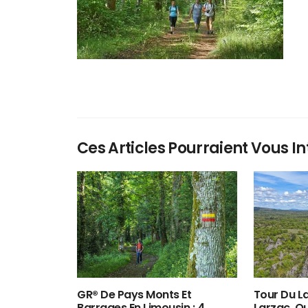
Ces Articles Pourraient Vous In
GR® De Pays Monts Et
Tour Du La
Barrages En Limousin : 4
Larzac, O