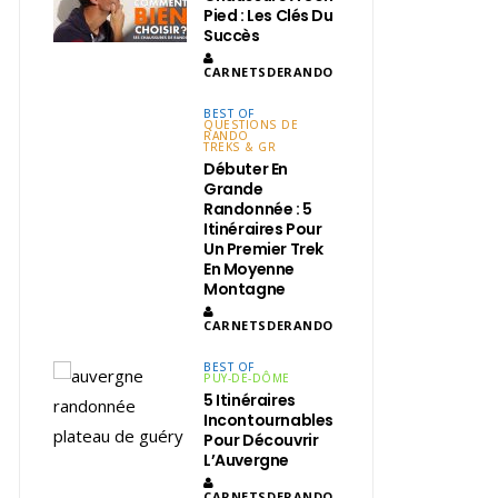
Pied : Les Clés Du
Succès
CARNETSDERANDO
BEST OF
QUESTIONS DE
RANDO
TREKS & GR
Débuter En
Grande
Randonnée : 5
Itinéraires Pour
Un Premier Trek
En Moyenne
Montagne
CARNETSDERANDO
BEST OF
PUY-DE-DÔME
5 Itinéraires
Incontournables
Pour Découvrir
L’Auvergne
CARNETSDERANDO