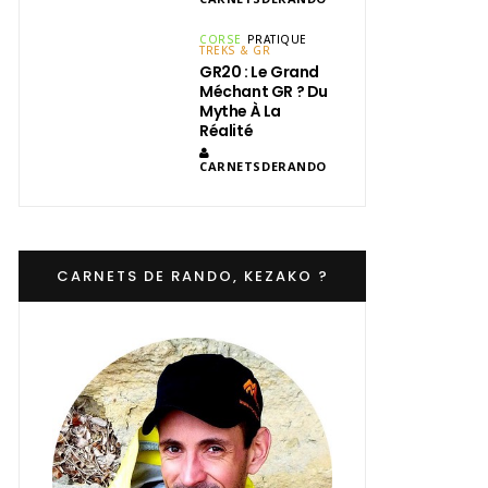
CORSE
PRATIQUE
TREKS & GR
GR20 : Le Grand
Méchant GR ? Du
Mythe À La
Réalité
CARNETSDERANDO
CARNETS DE RANDO, KEZAKO ?