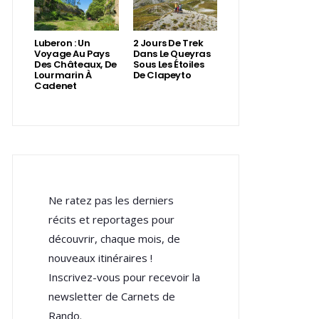
Luberon : Un
2 Jours De Trek
Voyage Au Pays
Dans Le Queyras
Des Châteaux, De
Sous Les Étoiles
Lourmarin À
De Clapeyto
Cadenet
Ne ratez pas les derniers
récits et reportages pour
découvrir, chaque mois, de
nouveaux itinéraires !
Inscrivez-vous pour recevoir la
newsletter de Carnets de
Rando.