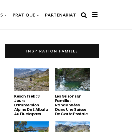
S
PRATIQUE
PARTENARIAT
INSPIRATION FAMILLE
Kesch Trek : 3
Les Grisons En
Jours
Famille :
D’Immersion
Randonnées
Alpine De L’Albula
Dans Une Suisse
Au Fluelapass
De Carte Postale