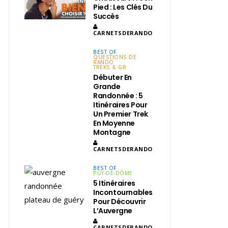
Pied : Les Clés Du
Succès
CARNETSDERANDO
BEST OF
QUESTIONS DE
RANDO
TREKS & GR
Débuter En
Grande
Randonnée : 5
Itinéraires Pour
Un Premier Trek
En Moyenne
Montagne
CARNETSDERANDO
BEST OF
PUY-DE-DÔME
5 Itinéraires
Incontournables
Pour Découvrir
L’Auvergne
CARNETSDERANDO