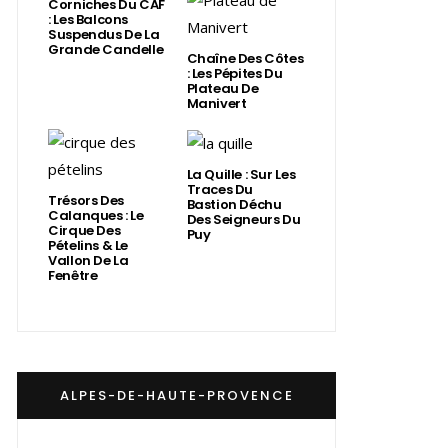
Corniches Du CAF
: Les Balcons
Suspendus De La
Grande Candelle
Chaîne Des Côtes
: Les Pépites Du
Plateau De
Manivert
La Quille : Sur Les
Traces Du
Trésors Des
Bastion Déchu
Calanques : Le
Des Seigneurs Du
Cirque Des
Puy
Pételins & Le
Vallon De La
Fenêtre
ALPES-DE-HAUTE-PROVENCE