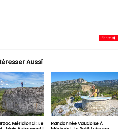
Share
téresser Aussi
rzac Méridional : Le
Randonnée Vaudoise À
ui… Mais Autrement !
Mérindol : Le Petit Luberon