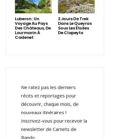
Luberon : Un
2 Jours De Trek
Voyage Au Pays
Dans Le Queyras
Des Châteaux, De
Sous Les Étoiles
Lourmarin À
De Clapeyto
Cadenet
Ne ratez pas les derniers
récits et reportages pour
découvrir, chaque mois, de
nouveaux itinéraires !
Inscrivez-vous pour recevoir la
newsletter de Carnets de
Rando.