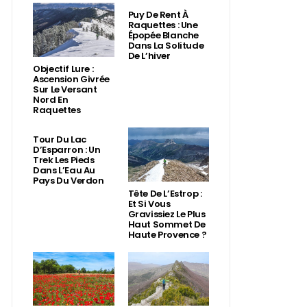
Puy De Rent À
Raquettes : Une
Épopée Blanche
Dans La Solitude
De L’hiver
Objectif Lure :
Ascension Givrée
Sur Le Versant
Nord En
Raquettes
Tour Du Lac
D’Esparron : Un
Trek Les Pieds
Dans L’Eau Au
Pays Du Verdon
Tête De L’Estrop :
Et Si Vous
Gravissiez Le Plus
Haut Sommet De
Haute Provence ?