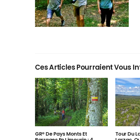
Ces Articles Pourraient Vous In
GR® De Pays Monts Et
Tour Du La
Barrages En Limousin : 4
Larzac, O