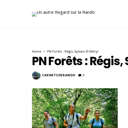
Home
PN Forêts : Régis, Sylvain Et Méryl
PN Forêts : Régis,
CARNETSDERANDO
0