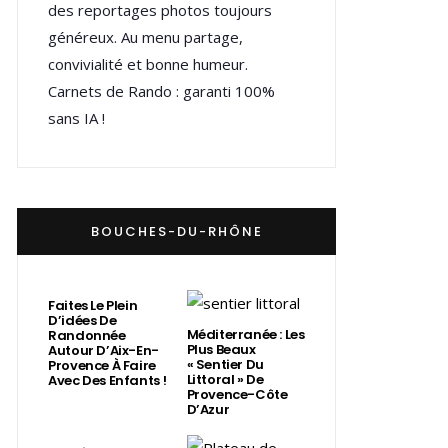
des reportages photos toujours
généreux. Au menu partage,
convivialité et bonne humeur.
Carnets de Rando : garanti 100%
sans IA !
BOUCHES-DU-RHÔNE
Faites Le Plein
D’idées De
Méditerranée : Les
Randonnée
Plus Beaux
Autour D’Aix-En-
« Sentier Du
Provence À Faire
Littoral » De
Avec Des Enfants !
Provence-Côte
D’Azur