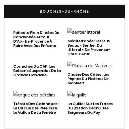
BOUCHES-DU-RHÔNE
Faites Le Plein D’idées De
Randonnée Autour
Méditerranée : Les Plus
D’Aix-En-Provence À
Beaux « Sentier Du
Faire Avec Des Enfants !
Littoral » De Provence-
Côte D’Azur
Corniches Du CAF : Les
Balcons Suspendus De La
Chaîne Des Côtes : Les
Grande Candelle
Pépites Du Plateau De
Manivert
Trésors Des Calanques :
La Quille : Sur Les Traces
Le Cirque Des Pételins &
Du Bastion Déchu Des
Le Vallon De La Fenêtre
Seigneurs Du Puy