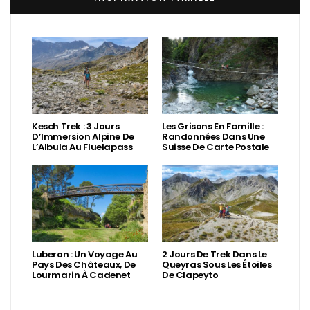
Kesch Trek : 3 Jours
Les Grisons En Famille :
D’Immersion Alpine De
Randonnées Dans Une
L’Albula Au Fluelapass
Suisse De Carte Postale
Luberon : Un Voyage Au
2 Jours De Trek Dans Le
Pays Des Châteaux, De
Queyras Sous Les Étoiles
Lourmarin À Cadenet
De Clapeyto