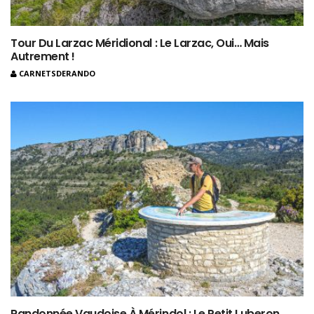
Tour Du Larzac Méridional : Le Larzac, Oui… Mais
Autrement !
CARNETSDERANDO
Randonnée Vaudoise À Mérindol : Le Petit Luberon