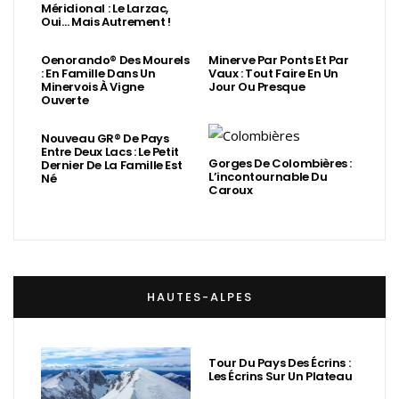
Méridional : Le Larzac,
Oui… Mais Autrement !
Oenorando® Des Mourels
Minerve Par Ponts Et Par
: En Famille Dans Un
Vaux : Tout Faire En Un
Minervois À Vigne
Jour Ou Presque
Ouverte
Nouveau GR® De Pays
Entre Deux Lacs : Le Petit
Gorges De Colombières :
Dernier De La Famille Est
L’incontournable Du
Né
Caroux
HAUTES-ALPES
Tour Du Pays Des Écrins :
Les Écrins Sur Un Plateau