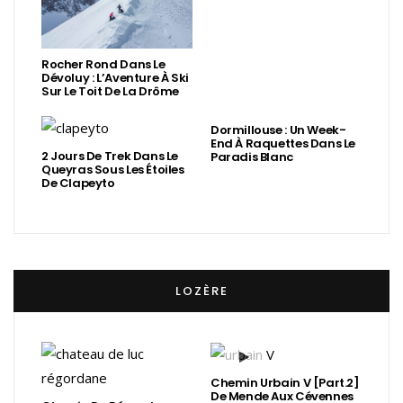
Rocher Rond Dans Le
Dévoluy : L’Aventure À Ski
Sur Le Toit De La Drôme
Dormillouse : Un Week-
End À Raquettes Dans Le
2 Jours De Trek Dans Le
Paradis Blanc
Queyras Sous Les Étoiles
De Clapeyto
LOZÈRE
Chemin Urbain V [Part.2]
De Mende Aux Cévennes