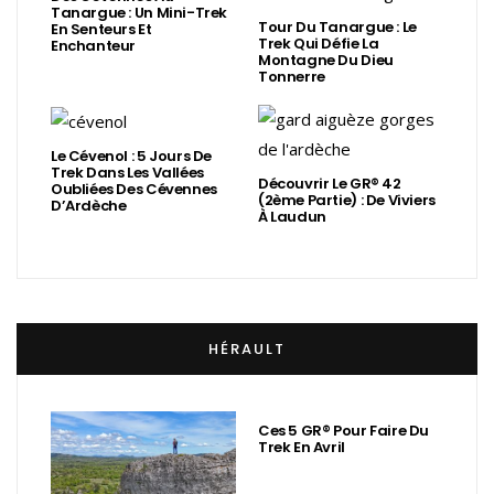
Tanargue : Un Mini-Trek
Tour Du Tanargue : Le
En Senteurs Et
Trek Qui Défie La
Enchanteur
Montagne Du Dieu
Tonnerre
Le Cévenol : 5 Jours De
Trek Dans Les Vallées
Découvrir Le GR® 42
Oubliées Des Cévennes
(2ème Partie) : De Viviers
D’Ardèche
À Laudun
HÉRAULT
Ces 5 GR® Pour Faire Du
Trek En Avril