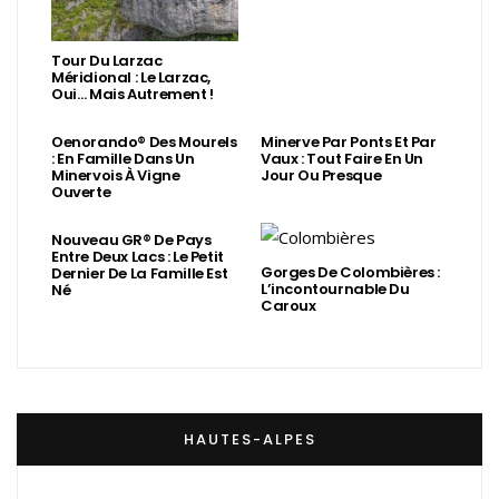
Tour Du Larzac
Méridional : Le Larzac,
Oui… Mais Autrement !
Oenorando® Des Mourels
Minerve Par Ponts Et Par
: En Famille Dans Un
Vaux : Tout Faire En Un
Minervois À Vigne
Jour Ou Presque
Ouverte
Nouveau GR® De Pays
Entre Deux Lacs : Le Petit
Gorges De Colombières :
Dernier De La Famille Est
L’incontournable Du
Né
Caroux
HAUTES-ALPES