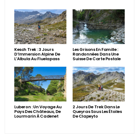
Kesch Trek : 3 Jours
Les Grisons En Famille :
D’Immersion Alpine De
Randonnées Dans Une
L’Albula Au Fluelapass
Suisse De Carte Postale
Luberon : Un Voyage Au
2 Jours De Trek Dans Le
Pays Des Châteaux, De
Queyras Sous Les Étoiles
Lourmarin À Cadenet
De Clapeyto