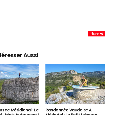
Share
téresser Aussi
rzac Méridional : Le
Randonnée Vaudoise À
ui… Mais Autrement !
Mérindol : Le Petit Luberon