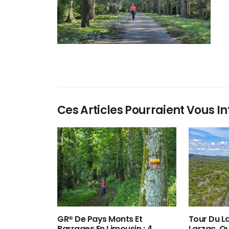
Ces Articles Pourraient Vous In
GR® De Pays Monts Et
Tour Du La
Barrages En Limousin : 4
Larzac, O