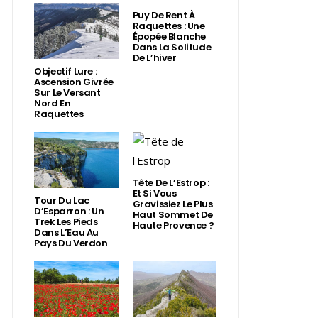
Puy De Rent À
Raquettes : Une
Épopée Blanche
Dans La Solitude
De L’hiver
Objectif Lure :
Ascension Givrée
Sur Le Versant
Nord En
Raquettes
Tête De L’Estrop :
Et Si Vous
Tour Du Lac
Gravissiez Le Plus
D’Esparron : Un
Haut Sommet De
Trek Les Pieds
Haute Provence ?
Dans L’Eau Au
Pays Du Verdon