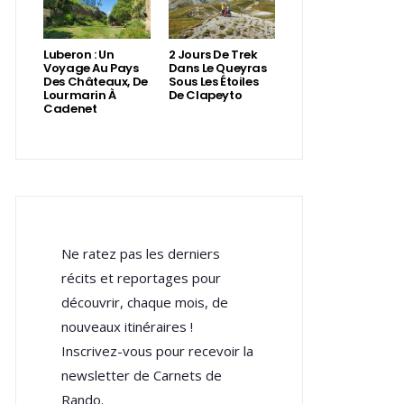
Luberon : Un
2 Jours De Trek
Voyage Au Pays
Dans Le Queyras
Des Châteaux, De
Sous Les Étoiles
Lourmarin À
De Clapeyto
Cadenet
Ne ratez pas les derniers
récits et reportages pour
découvrir, chaque mois, de
nouveaux itinéraires !
Inscrivez-vous pour recevoir la
newsletter de Carnets de
Rando.