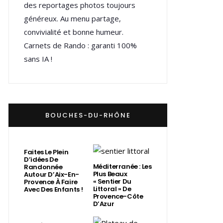
des reportages photos toujours
généreux. Au menu partage,
convivialité et bonne humeur.
Carnets de Rando : garanti 100%
sans IA !
BOUCHES-DU-RHÔNE
Faites Le Plein
D’idées De
Méditerranée : Les
Randonnée
Plus Beaux
Autour D’Aix-En-
« Sentier Du
Provence À Faire
Littoral » De
Avec Des Enfants !
Provence-Côte
D’Azur