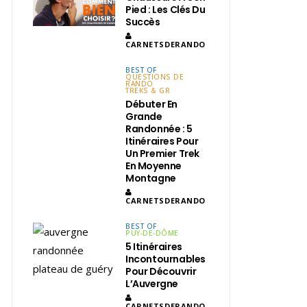
Pied : Les Clés Du
Succès
CARNETSDERANDO
BEST OF
QUESTIONS DE
RANDO
TREKS & GR
Débuter En
Grande
Randonnée : 5
Itinéraires Pour
Un Premier Trek
En Moyenne
Montagne
CARNETSDERANDO
BEST OF
PUY-DE-DÔME
5 Itinéraires
Incontournables
Pour Découvrir
L’Auvergne
CARNETSDERANDO