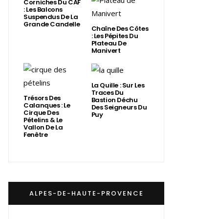
Corniches Du CAF
: Les Balcons
Suspendus De La
Grande Candelle
Chaîne Des Côtes
: Les Pépites Du
Plateau De
Manivert
La Quille : Sur Les
Traces Du
Trésors Des
Bastion Déchu
Calanques : Le
Des Seigneurs Du
Cirque Des
Puy
Pételins & Le
Vallon De La
Fenêtre
ALPES-DE-HAUTE-PROVENCE