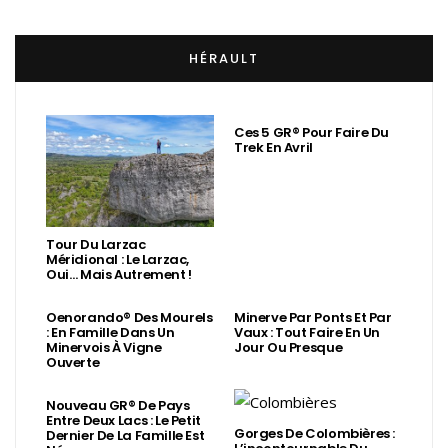
HÉRAULT
Ces 5 GR® Pour Faire Du
Trek En Avril
Tour Du Larzac
Méridional : Le Larzac,
Oui… Mais Autrement !
Oenorando® Des Mourels
Minerve Par Ponts Et Par
: En Famille Dans Un
Vaux : Tout Faire En Un
Minervois À Vigne
Jour Ou Presque
Ouverte
Nouveau GR® De Pays
Entre Deux Lacs : Le Petit
Gorges De Colombières :
Dernier De La Famille Est