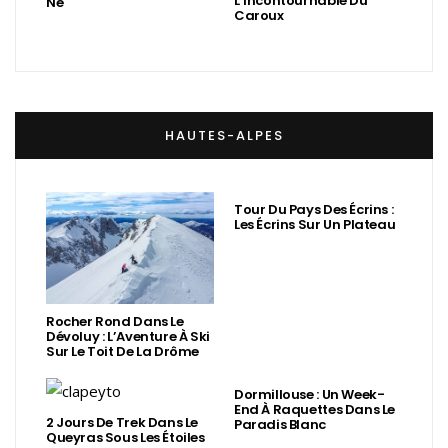
L’incontournable Du
Né
Caroux
HAUTES-ALPES
Tour Du Pays Des Écrins :
Les Écrins Sur Un Plateau
Rocher Rond Dans Le
Dévoluy : L’Aventure À Ski
Sur Le Toit De La Drôme
Dormillouse : Un Week-
End À Raquettes Dans Le
2 Jours De Trek Dans Le
Paradis Blanc
Queyras Sous Les Étoiles