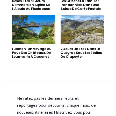
Kesch Trek : 3 Jours
Les Grisons En Famille :
D’Immersion Alpine De
Randonnées Dans Une
L’Albula Au Fluelapass
Suisse De Carte Postale
Luberon : Un Voyage Au
2 Jours De Trek Dans Le
Pays Des Châteaux, De
Queyras Sous Les Étoiles
Lourmarin À Cadenet
De Clapeyto
Ne ratez pas les derniers récits et
reportages pour découvrir, chaque mois, de
nouveaux itinéraires ! Inscrivez-vous pour