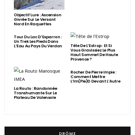
Objectif Lure : Ascension
Givrée Sur Le Versant
Nord En Raquettes
Tour Du Lac D’Esparron :
Un Trek Les Pieds Dans
Tête De L’Estrop : Et Si
L’Eau Au Pays Du Verdon
Vous Gravissiez Le Plus
Haut Sommet De Haute
Provence ?
Rocher De Pierre Impie :
Comment Mettre
L’Im(Pie)d Devant L’Autre
La Routo : Randonnée
Transhumante Sur Le
Plateau De Valensole
DRÔME