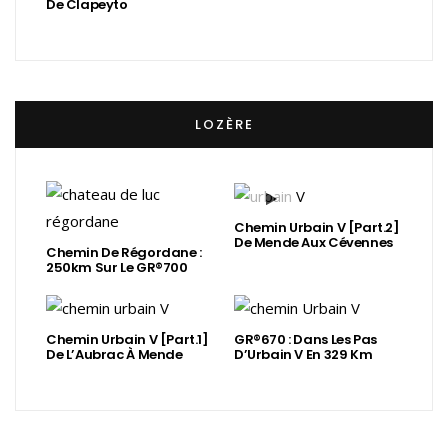
De Clapeyto
LOZÈRE
Chemin Urbain V [Part.2]
De Mende Aux Cévennes
Chemin De Régordane :
250km Sur Le GR®700
Chemin Urbain V [Part.1]
GR®670 : Dans Les Pas
De L’Aubrac À Mende
D’Urbain V En 329 Km