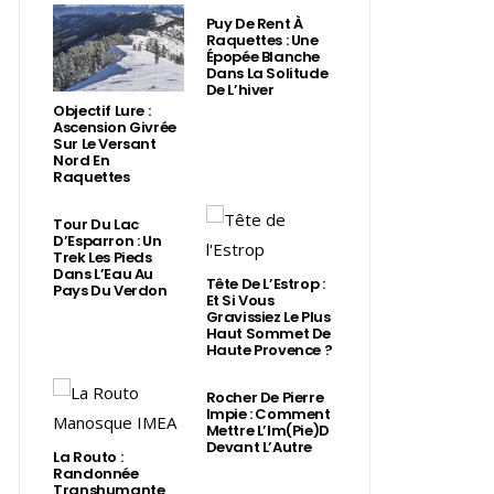
Puy De Rent À
Raquettes : Une
Épopée Blanche
Dans La Solitude
De L’hiver
Objectif Lure :
Ascension Givrée
Sur Le Versant
Nord En
Raquettes
Tour Du Lac
D’Esparron : Un
Trek Les Pieds
Dans L’Eau Au
Tête De L’Estrop :
Pays Du Verdon
Et Si Vous
Gravissiez Le Plus
Haut Sommet De
Haute Provence ?
Rocher De Pierre
Impie : Comment
Mettre L’Im(Pie)d
Devant L’Autre
La Routo :
Randonnée
Transhumante