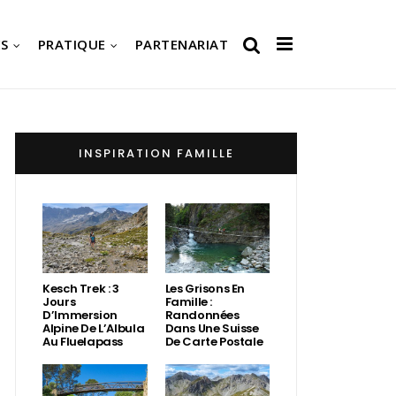
S
PRATIQUE
PARTENARIAT
INSPIRATION FAMILLE
Kesch Trek : 3
Les Grisons En
Jours
Famille :
D’Immersion
Randonnées
Alpine De L’Albula
Dans Une Suisse
Au Fluelapass
De Carte Postale