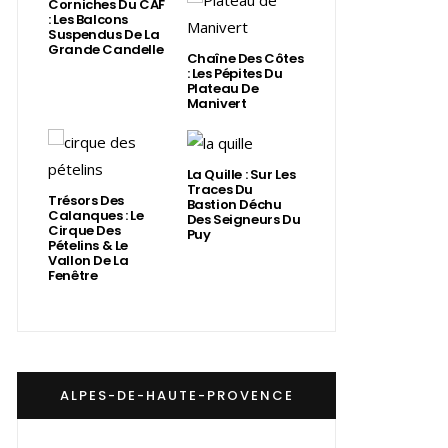
Corniches Du CAF
: Les Balcons
Suspendus De La
Grande Candelle
Chaîne Des Côtes
: Les Pépites Du
Plateau De
Manivert
La Quille : Sur Les
Traces Du
Trésors Des
Bastion Déchu
Calanques : Le
Des Seigneurs Du
Cirque Des
Puy
Pételins & Le
Vallon De La
Fenêtre
ALPES-DE-HAUTE-PROVENCE