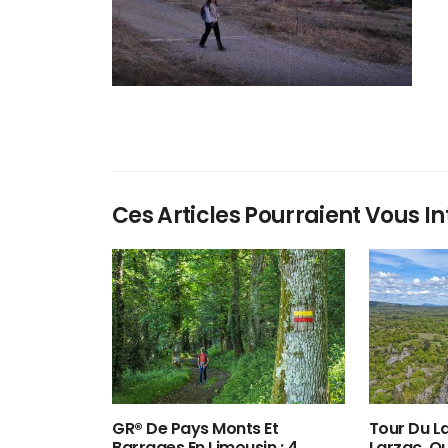
Ces Articles Pourraient Vous In
GR® De Pays Monts Et
Tour Du La
Barrages En Limousin : 4
Larzac, O