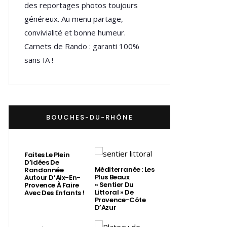
des reportages photos toujours
généreux. Au menu partage,
convivialité et bonne humeur.
Carnets de Rando : garanti 100%
sans IA !
BOUCHES-DU-RHÔNE
Faites Le Plein
D’idées De
Méditerranée : Les
Randonnée
Plus Beaux
Autour D’Aix-En-
« Sentier Du
Provence À Faire
Littoral » De
Avec Des Enfants !
Provence-Côte
D’Azur