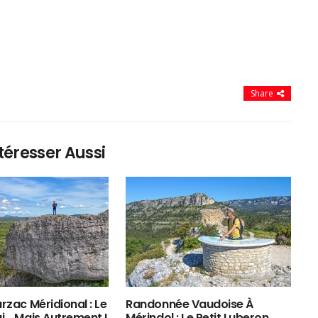
Share
téresser Aussi
rzac Méridional : Le
Randonnée Vaudoise À
ui… Mais Autrement !
Mérindol : Le Petit Luberon