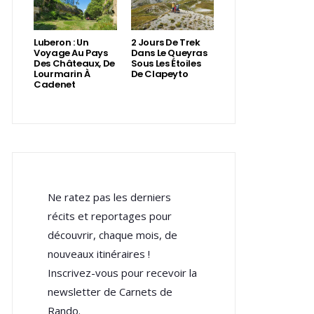
Luberon : Un
2 Jours De Trek
Voyage Au Pays
Dans Le Queyras
Des Châteaux, De
Sous Les Étoiles
Lourmarin À
De Clapeyto
Cadenet
Ne ratez pas les derniers
récits et reportages pour
découvrir, chaque mois, de
nouveaux itinéraires !
Inscrivez-vous pour recevoir la
newsletter de Carnets de
Rando.