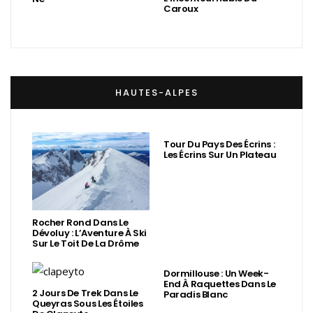
Caroux
HAUTES-ALPES
Tour Du Pays Des Écrins :
Les Écrins Sur Un Plateau
Rocher Rond Dans Le
Dévoluy : L’Aventure À Ski
Sur Le Toit De La Drôme
Dormillouse : Un Week-
End À Raquettes Dans Le
2 Jours De Trek Dans Le
Paradis Blanc
Queyras Sous Les Étoiles