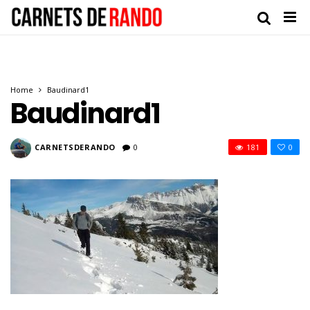
Home
Baudinard1
Baudinard1
CARNETSDERANDO
0
181
0