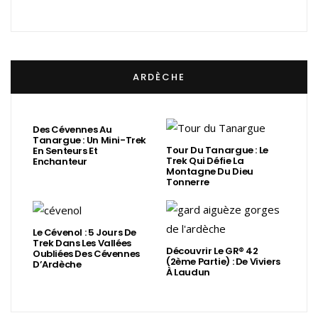
ARDÈCHE
Des Cévennes Au
Tanargue : Un Mini-Trek
Tour Du Tanargue : Le
En Senteurs Et
Trek Qui Défie La
Enchanteur
Montagne Du Dieu
Tonnerre
Le Cévenol : 5 Jours De
Trek Dans Les Vallées
Découvrir Le GR® 42
Oubliées Des Cévennes
(2ème Partie) : De Viviers
D’Ardèche
À Laudun