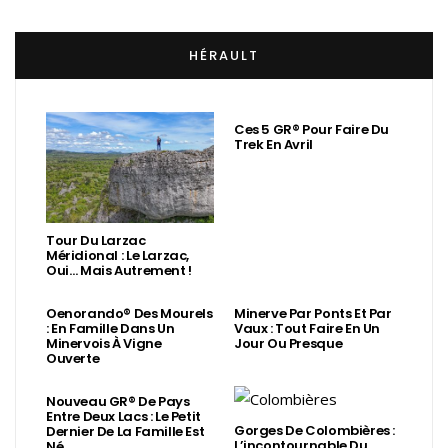
HÉRAULT
Ces 5 GR® Pour Faire Du
Trek En Avril
Tour Du Larzac
Méridional : Le Larzac,
Oui… Mais Autrement !
Oenorando® Des Mourels
Minerve Par Ponts Et Par
: En Famille Dans Un
Vaux : Tout Faire En Un
Minervois À Vigne
Jour Ou Presque
Ouverte
Nouveau GR® De Pays
Entre Deux Lacs : Le Petit
Gorges De Colombières :
Dernier De La Famille Est
L’incontournable Du
Né