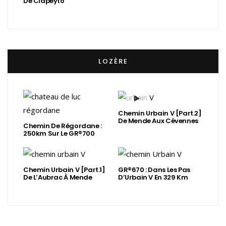
De Clapeyto
LOZÈRE
Chemin Urbain V [Part.2]
De Mende Aux Cévennes
Chemin De Régordane :
250km Sur Le GR®700
Chemin Urbain V [Part.1]
GR®670 : Dans Les Pas
De L’Aubrac À Mende
D’Urbain V En 329 Km