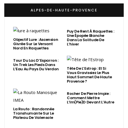
ALPES-DE-HAUTE-PROVENCE
Puy De Rent À Raquettes :
Une Épopée Blanche
Objectif Lure : Ascension
Dans La Solitude De
Givrée Sur Le Versant
L’hiver
Nord En Raquettes
Tour Du Lac D’Esparron :
Un Trek Les Pieds Dans
Tête De L’Estrop : Et Si
L’Eau Au Pays Du Verdon
Vous Gravissiez Le Plus
Haut Sommet De Haute
Provence ?
Rocher De Pierre Impie :
Comment Mettre
L’Im(Pie)d Devant L’Autre
La Routo : Randonnée
Transhumante Sur Le
Plateau De Valensole