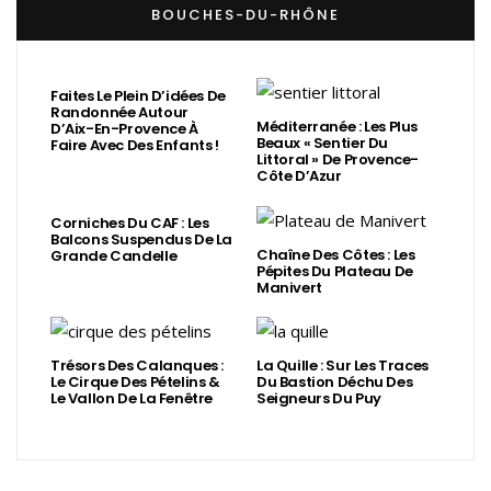
BOUCHES-DU-RHÔNE
Faites Le Plein D’idées De
Randonnée Autour
Méditerranée : Les Plus
D’Aix-En-Provence À
Beaux « Sentier Du
Faire Avec Des Enfants !
Littoral » De Provence-
Côte D’Azur
Corniches Du CAF : Les
Balcons Suspendus De La
Chaîne Des Côtes : Les
Grande Candelle
Pépites Du Plateau De
Manivert
Trésors Des Calanques :
La Quille : Sur Les Traces
Le Cirque Des Pételins &
Du Bastion Déchu Des
Le Vallon De La Fenêtre
Seigneurs Du Puy