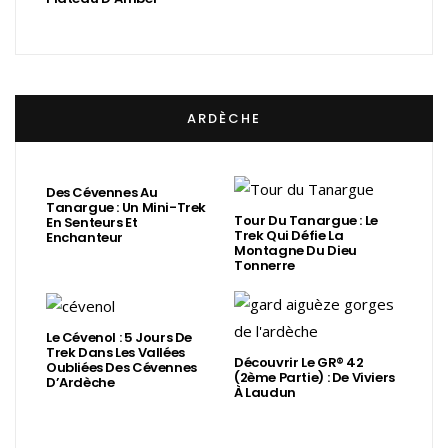
ARDÈCHE
Des Cévennes Au
Tanargue : Un Mini-Trek
Tour Du Tanargue : Le
En Senteurs Et
Trek Qui Défie La
Enchanteur
Montagne Du Dieu
Tonnerre
Le Cévenol : 5 Jours De
Trek Dans Les Vallées
Découvrir Le GR® 42
Oubliées Des Cévennes
(2ème Partie) : De Viviers
D’Ardèche
À Laudun