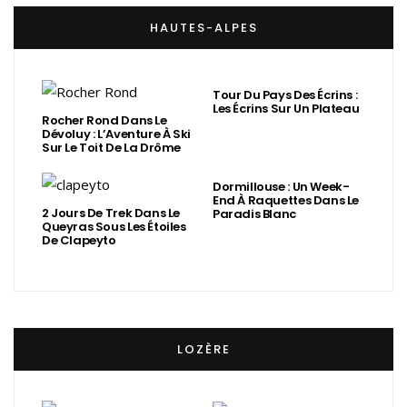
HAUTES-ALPES
Tour Du Pays Des Écrins :
Les Écrins Sur Un Plateau
Rocher Rond Dans Le
Dévoluy : L’Aventure À Ski
Sur Le Toit De La Drôme
Dormillouse : Un Week-
End À Raquettes Dans Le
2 Jours De Trek Dans Le
Paradis Blanc
Queyras Sous Les Étoiles
De Clapeyto
LOZÈRE