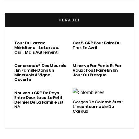
HÉRAULT
Tour Du Larzac
Ces 5 GR® Pour Faire Du
Méridional : Le Larzac,
Trek En Avril
Oui… Mais Autrement !
Oenorando® Des Mourels
Minerve Par Ponts Et Par
: En Famille Dans Un
Vaux : Tout Faire En Un
Minervois À Vigne
Jour Ou Presque
Ouverte
Nouveau GR® De Pays
Entre Deux Lacs : Le Petit
Gorges De Colombières :
Dernier De La Famille Est
L’incontournable Du
Né
Caroux